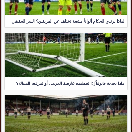
لماذا يرتدي الحكام ألواناً مشعة تختلف عن الفريقين؟ السر الحقيقي
ماذا يحدث قانونياً إذا تحطمت عارضة المرمى أو تمزقت الشباك؟