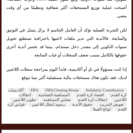
أصبحت عملية توزيع المستحقات أكثر شفافية وتنظيمًا من أي وقت
مضى.
لكن التجربة العملية تؤكد أن العامل الحاسم لا يزال يتمثل في التوثيق
والمتابعة. فالأندية التي تدير ملفات لاعبيها باحترافية تستطيع تحويل
سنوات التكوين إلى مصدر دخل مستدام، بينما قد تخسر أندية أخرى
حقوقها بالكامل بسبب ضعف السجلات أو غياب المتابعة.
إذا كنت مسؤولًا في نادٍ أو أكاديمية، فابدأ اليوم بمراجعة سجلات اللاعبين
لديك، فقد تكون هناك مستحقات مالية مستقبلية أكبر مما تتوقع.
Solidarity Contribution
FIFA Clearing House
FIFA
أكاديميات
كرة القدم
اقتصاد كرة القدم
المساهمة التضامنية
انتقالات
اللاعبين
انتقالات كرة القدم
تضامن المساهمة
تطوير اللاعبين
تعويض التدريب
حقوق الأندية
رسوم انتقال اللاعبين
قوانين كرة
القدم
لوائح الفيفا