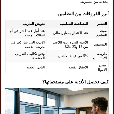
محددة من مسيرته.
أبرز الفروقات بين النظامين
العنصر
المساهمة التضامنية
تعويض التدريب
موعد
عند أول عقد احترافي أو
عند الانتقال بمقابل مالي
التطبيق
انتقالات معينة
الأندية التي دربت اللاعب
الأندية التي شاركت في
المستفيد
بين 12 و23 عامًا
تدريب اللاعب
طريقة
وفق تكاليف التدريب
5% من قيمة الانتقال
الاحتساب
المعتمدة
مصدر
الانتقال نفسه
النادي الجديد
الأموال
كيف تحصل الأندية على مستحقاتها؟