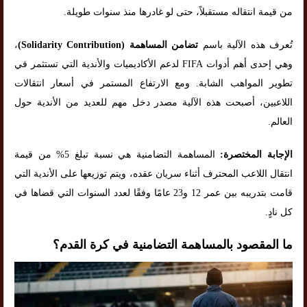
من قيمة انتقاله مستقبلاً، حتى لو غادرها منذ سنوات طويلة.
تُعرف هذه الآلية باسم
تضامن المساهمة (Solidarity Contribution)
،
وهي إحدى أهم أدوات FIFA لدعم الأكاديميات والأندية التي تستثمر في
تطوير المواهب الشابة. ومع الارتفاع المستمر في أسعار انتقالات
اللاعبين، أصبحت هذه الآلية مصدر دخل مهم للعديد من الأندية حول
العالم.
الإجابة المختصرة:
المساهمة التضامنية هي نسبة تبلغ 5% من قيمة
انتقال اللاعب المحترف أثناء سريان عقده، ويتم توزيعها على الأندية التي
قامت بتدريبه بين عمر 12 و23 عامًا وفقًا لعدد السنوات التي قضاها في
كل نادٍ.
ما المقصود بالمساهمة التضامنية في كرة القدم؟