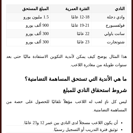
النادي
الفترة العمرية
المبلغ المستحق
وادي دجلة
12-18 عامًا
1.5 مليون يورو
فولفسبورج
19-21 عامًا
900 ألف يورو
سانت باولي
22 عامًا
300 ألف يورو
شتوتجارت
23 عامًا
300 ألف يورو
هذا المثال يوضح كيف يمكن لأندية التكوين الاستفادة ماليًا حتى بعد
سنوات طويلة من مغادرة اللاعب.
ما هي الأندية التي تستحق المساهمة التضامنية؟
شروط استحقاق النادي للمبلغ
ليس كل نادٍ لعب له اللاعب مؤهلاً تلقائيًا للحصول على حصة من
المساهمة التضامنية.
أن يكون اللاعب مسجلاً لدى النادي بين عمر 12 و23 عامًا.
توثيق فترة التدريب أو التسجيل رسميًا.