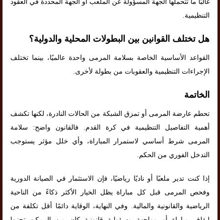
غالبًا ما تتحملها الجهة المسؤولة عن الملعب أو الجهة المحددة في العقود
التنظيمية.
هل تختلف القوانين بين البطولات المحلية والدولية؟
القواعد الأساسية الخاصة بسلامة المرمى واحدة عالميًا، بينما تختلف
الإجراءات التنظيمية والعقوبات من بطولة لأخرى.
الخاتمة
تحطم عارضة المرمى أو تمزق الشبكة من الحالات النادرة، لكنها تكشف
أهمية التفاصيل التنظيمية في كرة القدم. فالقانون واضح: سلامة
المرمى شرط أساسي لاستمرار المباراة، وأي خلل مؤثر يستوجب
التدخل الفوري من الحكم.
إذا كنت تدير ملعبًا أو ناديًا رياضيًا، فإن الاستثمار في الصيانة الدورية
وفحص المرمى قبل كل مباراة يظل الخيار الأكثر ذكاءً من الناحية
الرياضية والقانونية والمالية. وفي النهاية، الوقاية دائمًا أقل تكلفة من
إيقاف مباراة أو مواجهة مسؤولية قانونية كان من الممكن تجنبها