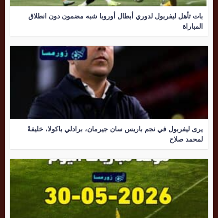
بات تأهل ليفربول لدوري أبطال أوروبا شبه مضمون دون انطلاق
المباراة
يرى ليفربول في نجم باريس سان جيرمان، برادلي باكولا، خليفةً
لمحمد صلاح