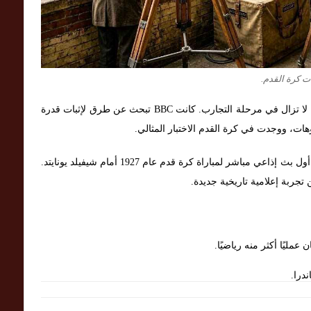
ت كرة القدم.
في ثلاثينيات القرن الماضي كان التلفزيون تقنية جديدة لا تزال في مرحلة التجارب. كانت BBC تبحث عن طرق لإثبات قدرة
هات، ووجدت في كرة القدم الاختبار المثالي.
قبل ذلك بعشر سنوات تقريبًا، شارك نادي أرسنال في أول بث إذاعي مباشر لمباراة كرة قدم عام 1927 أمام شيفيلد يونايتد.
 تجربة إعلامية تاريخية جديدة.
عمليًا أكثر منه رياضيًا.