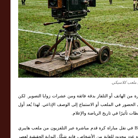
 ملعب كلاسيكي.
 من الهاتف أو التلفاز بدقة فائقة ومن عشرات زوايا التصوير. لكن
الحضور في الملعب أو الاستماع إلى الوصف الإذاعي. لهذا يُعد أول
ت تأثيرًا في تاريخ الرياضة والإعلام.
في 16 سبتمبر 1937 نجحت هيئة الإذاعة البريطانية BBC في نقل مباراة كرة قدم مباشرة عبر التلفزيون من ملعب هايبري
تمر 15 دقيقة فقط وشاهده عدد محدود للغاية من الأشخاص، فإنه شكّل البداية الحقيقية لعصر