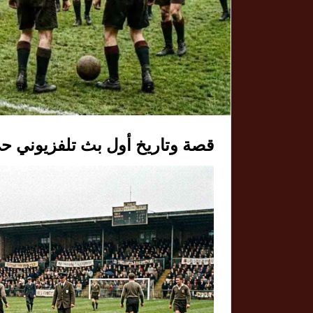
قصة وتاريخ أول بث تلفزيوني حي