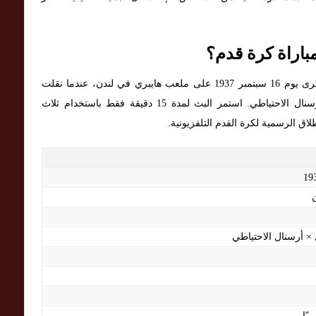
باراة كرة قدم؟
جرى يوم 16 سبتمبر 1937 على ملعب هايبري في لندن، عندما نقلت
BBC مباراة ودية بين فريق أرسنال الأول وفريق أرسنال الاحتياطي. استمر البث لمدة 15 دقيقة فقط باستخدام ثلاث
لاق الرسمية لكرة القدم التلفزيونية.
 × أرسنال الاحتياطي
بًا