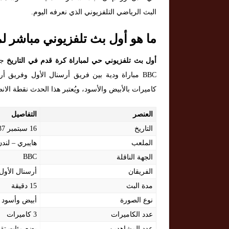
البث الرياضي التلفزيوني الذي نعرفه اليوم.
ما هو أول بث تلفزيوني مباشر لم
أول بث تلفزيوني حي لمباراة كرة قدم في التاريخ
كاميرات بالأبيض والأسود، ويُعتبر هذا الحدث نقطة الانط
العنصر
التفاصيل
التاريخ
16 سبتمبر 1937
الملعب
هايبري – لندن
BBC
الجهة الناقلة
الفريقان
أرسنال الأول
مدة البث
15 دقيقة
نوع الصورة
أبيض وأسود
عدد الكاميرات
3 كاميرات
عدد المشاهدين
بضع مئات تقري