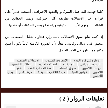
الرسمي.
كلما فهمت آلية عمل الميركاتو والعقود الاحترافية، أصبحت قادراً على
قراءة أخبار الانتقالات بطريقة أكثر احترافية، وتمييز الحقائق من
الشائعات، وفهم الأسباب الحقيقية وراء نجاح بعض الصفقات أو فشلها.
إذا كنت تتابع سوق الانتقالات باستمرار، فحاول تحليل الصفقات من
منظور فني ومالي وقانوني معاً، لأن الصورة الكاملة غالباً تكون أعمق
بكثير مما يظهر في الخبر العاجل.
الإعارة في كرة القدم
الانتقالات الشتوية
الانتقالات الصيفية
الشرط الجزائي
الميركاتو
انتقالات الأندية
انتقالات اللاعبين
رواتب اللاعبين
سوق الانتقالات
صفقات كرة القدم
عقود
اللاعبين
قوانين الفيفا
قيمة اللاعب السوقية
كرة القدم
وكيل
اللاعبين
تعليقات الزوار ( 2 )