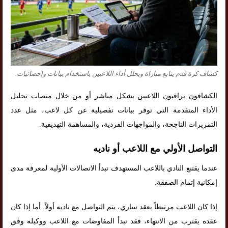
كشاف كرة قدم يتابع مباراة ويحلل أداء اللاعبين باستخدام بيانات وإحصائيات.
الكشافون يراقبون اللاعبين بشكل مباشر أو من خلال منصات تحليل
الأداء المتقدمة التي توفر بيانات تفصيلية عن كل لاعب، مثل عدد
التمريرات الناجحة، والمواجهات الفردية، والمساهمة التهديفية.
التواصل الأولي مع اللاعب أو ناديه
عندما يقتنع النادي باللاعب المستهدف تبدأ الاتصالات الأولية لمعرفة مدى
إمكانية إتمام الصفقة.
إذا كان اللاعب مرتبطاً بعقد ساري، يتم التواصل مع ناديه أولاً. أما إذا كان
عقده يقترب من الانتهاء، فقد تبدأ المفاوضات مع اللاعب ووكيله وفق