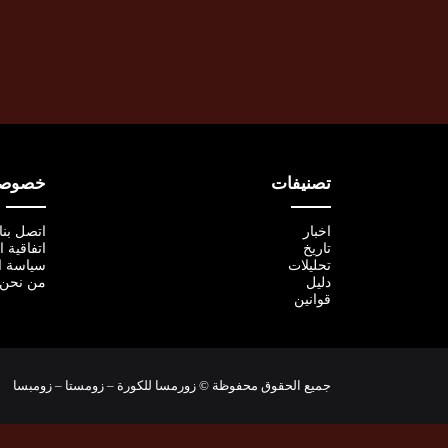
تصنيفات
خصوصية
اخبار
اتصل بنا
تاريخ
اتفاقية 
تحليلات
سياسة ا
دليل
من نحن
قوانين
جميع الحقوق محفوظة © زورمسا للكورة – زومستا – زومبسا