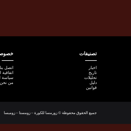
تصنيفات
خصوصية
اخبار
اتصل بنا
تاريخ
اتفاقية 
تحليلات
سياسة ا
دليل
من نحن
قوانين
جميع الحقوق محفوظة © زورمسا للكورة – زومستا – زومبسا