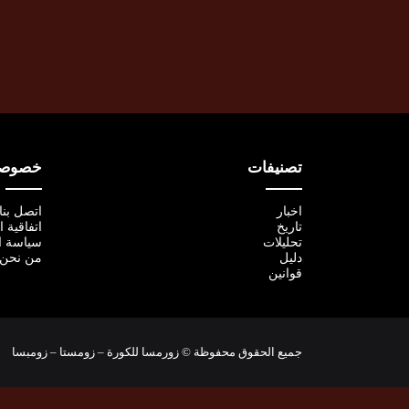
تصنيفات
خصوصية
اخبار
اتصل بنا
تاريخ
اتفاقية 
تحليلات
سياسة ا
دليل
من نحن
قوانين
جميع الحقوق محفوظة © زورمسا للكورة – زومستا – زومبسا