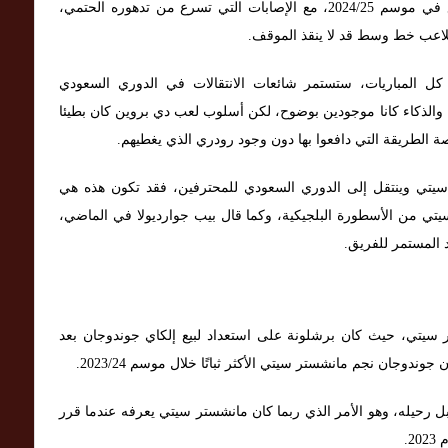
من المحزن أن نرى مستوى كيفين دي بروين يتراجع في موسم 2024/25، مع الإصابات التي تسرع من تدهوره الحتمي،
كلاعب خط وسط قد لا ينقذ الموقف.
المباريات، ستستمر شائعات الانتقالات في الدوري السعودي
ة والذكاء كانا موجودين بوضوح، لكن أسلوب لعب دي بروين كان بطيئا
 الطريقة التي دافعوا بها دون وجود رودري الذي يغطيهم.
يتي وينتقل إلى الدوري السعودي للمحترفين، فقد تكون هذه هي
سيتي من الأسطورة البلجيكية، وكما قال بيب جوارديولا في الماضي،
 المستمر للفريق.
ر سيتي، حيث كان برشلونة على استعداد لبيع إلكاي جوندوجان بعد
وجان نجم مانشستر سيتي الأكثر ثباتًا خلال موسم 2023/24.
ل رحيله، وهو الأمر الذي ربما كان مانشستر سيتي يعرفه عندما قرر
2.