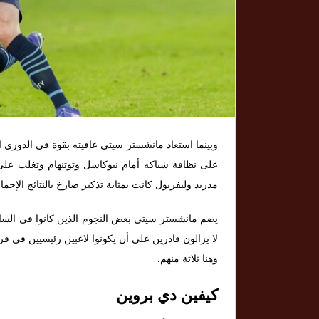
وبينما استعاد مانشستر سيتي عافيته بقوة في الدوري ا
على نظافة شباكه أمام نيوكاسل وتوتنهام وتغلب على 
مدريد وليفربول كانت بمثابة تذكير صارخ بالنتائج الإجمالية 
يضم مانشستر سيتي بعض النجوم الذين كانوا في السابق
لا يزالون قادرين على أن يكونوا لاعبين رئيسيين في فر
وهنا ثلاثة منهم.
كيفين دي بروين