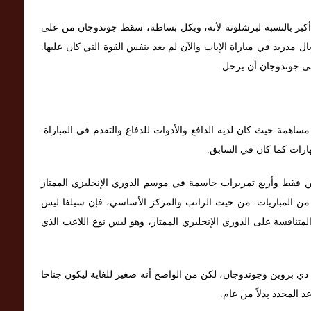
أكبر بالنسبة لبرشلونة لأنه، وبكل بساطة، سقط جوندوجان من على
ل مدريد في مباراة الإياب والآن لم يعد بنفس القوة التي كان عليها.
لى جوندوجان أن يرحل.
ر مساهمة حيث كان لديه الدافع والأدوات للدفاع والتقدم في المباراة.
ارات كما كان في السابق.
ين فقط وأربع تمريرات حاسمة في موسم الدوري الإنجليزي الممتاز
نهائية من المباريات. من حيث الراتب والمركز الأساسي، فإن سيلفا ليس
لمتنافسة على الدوري الإنجليزي الممتاز، وهو ليس نوع اللاعب الذي
 عاما، إلا أنه أصغر من دي بروين وجوندوجان، لكن من الواضح أنه صغير للغاية ليكون جناحا
المحدد بدلاً من عام.