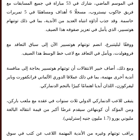
في الموسم الماضي، شارك في 53 مباراة في جميع المسابقات مع
فريق جاكوب نيستروب، مسجلًا 6 أهداف ومساهمًا في 5 تمريرات
حاسمة. وقد جذب أداؤه انتباه العديد من الأندية، بما في ذلك توتنهام
هوتسبير، الذي يأمل في تعزيز صفوفه هذا الصيف.
ووفقًا لبليتنبرغ، انضم توتنهام هوتسبير الآن إلى سباق التعاقد مع
فروهولدت، ويأمل في التعاقد مع لاعب خط الوسط هذا الصيف.
ومع ذلك، أضاف خبير الانتقالات أن توتنهام هوتسبير بحاجة إلى منافسة
أندية أخرى مهتمة، بما في ذلك عملاقا الدوري الألماني فرانكفورت وباير
ليفركوزن، اللذان أبديا اهتمامًا كبيرًا بالنجم الدنماركي.
يتبقى للاعب الدنماركي الدولي ثلاث سنوات في عقده مع ملعب باركن،
ومن المؤكد أن كوبنهاغن سيقدم عرضًا أكبر من قيمة انتقاله البالغة
مليوني يورو (1.7 مليون جنيه إسترليني).
يراقب توتنهام وغيره من الأندية المهتمة اللاعب عن كثب في سوق