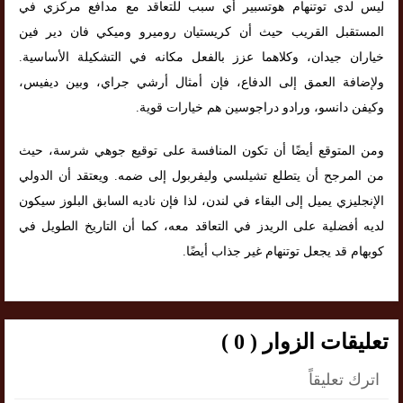
ليس لدى توتنهام هوتسبير أي سبب للتعاقد مع مدافع مركزي في
المستقبل القريب حيث أن كريستيان روميرو وميكي فان دير فين
خياران جيدان، وكلاهما عزز بالفعل مكانه في التشكيلة الأساسية.
ولإضافة العمق إلى الدفاع، فإن أمثال أرشي جراي، وبين ديفيس،
وكيفن دانسو، ورادو دراجوسين هم خيارات قوية.
ومن المتوقع أيضًا أن تكون المنافسة على توقيع جوهي شرسة، حيث
من المرجح أن يتطلع تشيلسي وليفربول إلى ضمه. ويعتقد أن الدولي
الإنجليزي يميل إلى البقاء في لندن، لذا فإن ناديه السابق البلوز سيكون
لديه أفضلية على الريدز في التعاقد معه، كما أن التاريخ الطويل في
كوبهام قد يجعل توتنهام غير جذاب أيضًا.
تعليقات الزوار ( 0 )
اترك تعليقاً