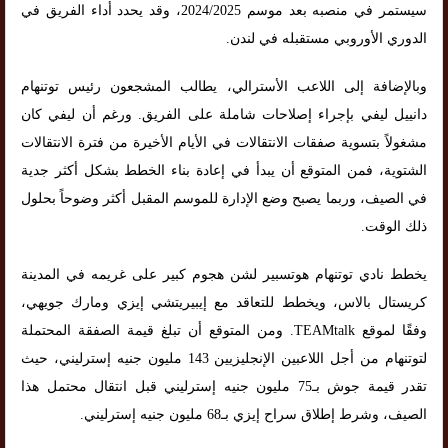
سيستمر في منصبه بعد موسم 2024/2025، وقد يحدد أداء الفريق في
الدوري الأوروبي مستقبله في لندن.
وبالإضافة إلى اللاعب الأسترالي، يطالب المشجعون رئيس توتنهام
دانييل ليفي بإجراء إصلاحات شاملة على الفريق. ورغم أن ليفي كان
مشغولاً بتسوية صفقات الانتقالات في الأيام الأخيرة من فترة الانتقالات
الشتوية، فمن المتوقع أن يبدأ في إعادة بناء الخطط بشكل أكثر جدية
في الصيف، وربما يصبح وضع الإدارة للموسم المقبل أكثر وضوحاً بحلول
ذلك الوقت.
يخطط نادي توتنهام هوتسبير لشن هجوم كبير على غريمه في المدينة
كريستال بالاس، ويخطط للتعاقد مع إيبيريتشي إيزي ومارك جويهي،
وفقًا لموقع TEAMtalk. ومن المتوقع أن تبلغ قيمة الصفقة المحتملة
لتوتنهام من أجل اللاعبين الإنجليزيين 143 مليون جنيه إسترليني، حيث
تقدر قيمة جوش بـ75 مليون جنيه إسترليني قبل انتقال محتمل هذا
الصيف، وشرط إطلاق سراح إيزي بـ68 مليون جنيه إسترليني.