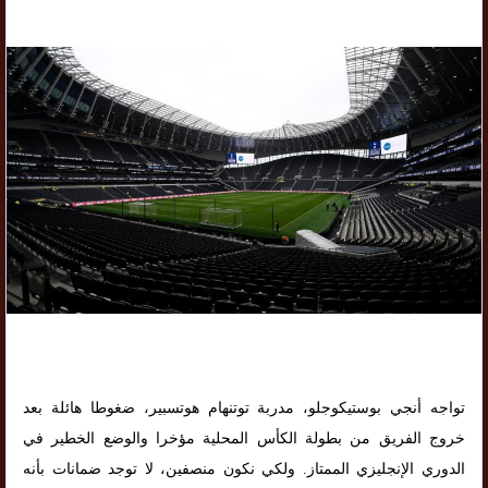
تواجه أنجي بوستيكوجلو، مدربة توتنهام هوتسبير، ضغوطا هائلة بعد
خروج الفريق من بطولة الكأس المحلية مؤخرا والوضع الخطير في
الدوري الإنجليزي الممتاز. ولكي نكون منصفين، لا توجد ضمانات بأنه