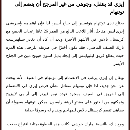
إيزي قد ينتقل، وجوهي من غير المرجح أن ينضم إلى
توتنهام
يحتاج نادي توتنهام هوتسبير إلى جناح أيسر، لذا فإن اهتمامه بإيبيريشي
إيزي ليس مفاجئًا. أثار اللاعب البالغ من العمر 26 عامًا إعجاب الجميع مع
كريستال بالاس في الأشهر الأخيرة وبعد أن كاد أن يغادر سيلهيرست
بارك الصيف الماضي، فقد يكون أخيرًا في طريقه للرحيل هذه المرة
حيث يتطلع فريق ليليوايتس إلى إيجاد بديل لسون هيونج مين في الجناح
الأيسر.
ويقال إن إيزي يرغب في الانضمام إلى توتنهام في الصيف لأنه يبحث
عن تحدٍ جديد، لذا فإن توتنهام متفائل بشأن فرص إيزي في الانضمام
إلى الفريق في الصيف. بمجرد عودة تيمو فيرنر إلى آر بي لايبزيج
وتمكنهم من العثور على مشترٍ لريتشارليسون، يمكن لتوتنهام بسهولة أن
يضاهي تقييم كريستال بالاس للمهاجم ويقدم له رسومًا جذابة.
ومع ذلك، بالنسبة لمارك جوشي، كانت هذه الخطوة بمثابة اقتراح صعب.