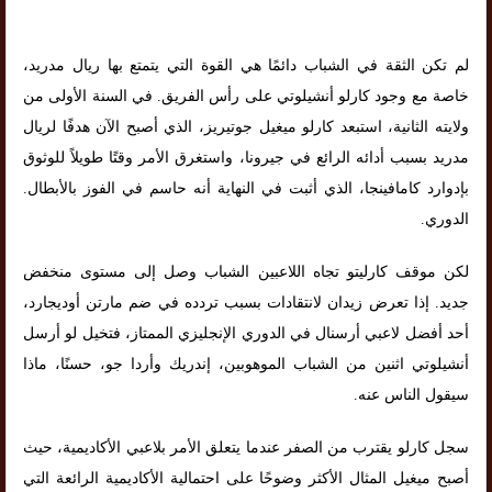
لم تكن الثقة في الشباب دائمًا هي القوة التي يتمتع بها ريال مدريد،
خاصة مع وجود كارلو أنشيلوتي على رأس الفريق. في السنة الأولى من
ولايته الثانية، استبعد كارلو ميغيل جوتيريز، الذي أصبح الآن هدفًا لريال
مدريد بسبب أدائه الرائع في جيرونا، واستغرق الأمر وقتًا طويلاً للوثوق
بإدوارد كامافينجا، الذي أثبت في النهاية أنه حاسم في الفوز بالأبطال.
الدوري.
لكن موقف كارليتو تجاه اللاعبين الشباب وصل إلى مستوى منخفض
جديد. إذا تعرض زيدان لانتقادات بسبب تردده في ضم مارتن أوديجارد،
أحد أفضل لاعبي أرسنال في الدوري الإنجليزي الممتاز، فتخيل لو أرسل
أنشيلوتي اثنين من الشباب الموهوبين، إندريك وأردا جو، حسنًا، ماذا
سيقول الناس عنه.
سجل كارلو يقترب من الصفر عندما يتعلق الأمر بلاعبي الأكاديمية، حيث
أصبح ميغيل المثال الأكثر وضوحًا على احتمالية الأكاديمية الرائعة التي