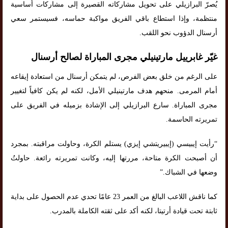
يُصرّ البرازيلي على تحويل مشاركاته القصيرة إلى مشاركات أساسية
منتظمة، وإذا استطاع باقي الفريق مواكبة حماسه، فسيستمر سعي
أرسنال الدؤوب نحو اللقب.
غيّر غابرييل مارتينيلي مجرى المباراة لصالح أرسنال
على الرغم من خلق بعض الفرص، لم يتمكن أرسنال من استعادة إيقاعه
أمام المرمى. منحهم هدف مارتينيلي الأمل، لكنه لم يكن كافياً لتغيير
مجرى المباراة. سارع البرازيلي إلى الإشادة بزميله في الفريق على
تمريرته الحاسمة.
“رأيت إيبيسي (إيبيريتشي إيزي) يستلم الكرة، وحاولت مراقبته. بمجرد
أن أصبحت الكرة متاحة، مررتها إليه، وكانت تمريرته رائعة. حاولتُ
وضعها في الشباك.”
كما ناقش اللاعب البالغ من العمر 23 عامًا تحدي عدم الحصول على بداية
ثابتة تحت قيادة أرتيتا، لكنه أكد على ثقته الكاملة بالمدرب.