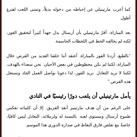
كما أعرب مارتينيلي عن إحباطه من دخوله بديلاً، وتمنى اللعب لفترةٍ
أطول.
بعد المباراة، أقرّ مارتينيلي بأن أرسنال بذل جهداً كبيراً لتحقيق الفوز،
لكنه لم يحالفه الحظ في اللحظات الحاسمة.
“بالطبع، أردنا الفوز بالمباراة. أعتقد أننا خلقنا العديد من الفرص خلال
المباراة، لكننا لم نكن محظوظين في بعض الأحيان. نحن سعداء بالهدف،
لكننا لا نريد التعادل. نريد الفوز، لذا دعونا نواصل العمل الجاد ونستغل
هذه الفرص.”
يأمل مارتينيلي أن يلعب دورًا رئيسيًا في النادي
على الرغم من أن هدف مارتينيز أنقذ الفريق، إلا أن كلماته تعكس
طموح أرسنال ومستوى لعبه. بالنسبة له ولزملائه، التعادل ليس كافيًا،
خاصةً مع تقلص فارق النقاط في صدارة الدوري هذا الموسم.