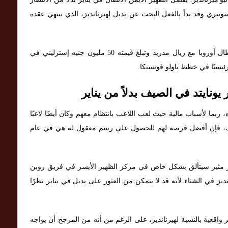
نيري وقد بدأ بالفعل البحث عن بديل لهيرنانديز، الذي ينتهي عقده
شارك لاعب ريال مدريد السابق، الذي فاز بدوري أبطال أوروبا مع ريال مدريد وتبلغ قيمته 50 مليون جنيه إسترليني في
ونايتد في الصيف بدلاً من يناير
ه، ربما لأسباب مالية حيث لعب اللاعب بانتظام معهم وكان أيضًا لاعبًا
لك، فإن أفضل فرصة لهم للحصول على رسم معقول له هي في عام
ر مثير سيتألق بشكل خاص في مركز الظهير الأيسر في فريق روبن
يز في الشتاء لأنه قد لا يتمكن من العثور على بديل في يناير نظرًا
كثر واقعية بالنسبة لهيرنانديز، على الرغم من أنه من المرجح أن يواجه