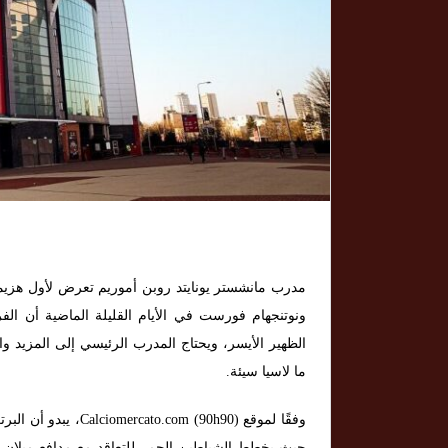
مدرب مانشستر يونايتد روبن أموريم تعرض لأول هزيمت
ونوتنجهام فورست في الأيام القليلة الماضية أن ا
الظهير الأيسر، ويحتاج المدرب الرئيسي إلى المزيد و
ما لاسيا سيئة.
وفقًا لموقع m (90h90
حيث يخطط الشياطين الحمر للتعاقد مع مدافع ميلان ثيو ه