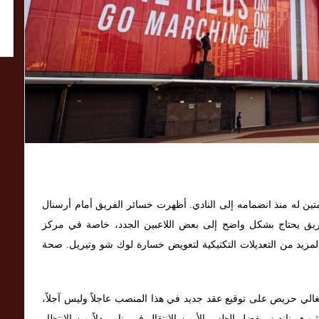
ين له منذ انضمامه إلى النادي. أظهرت خسائر الفريق أمام أرسنال
لفريق يحتاج بشكل واضح إلى بعض اللاعبين الجدد، خاصة في مركز
المزيد من التعديلات التكتيكية لتعويض خسارة لوك شو وتيريل. صحة
Calciomercato.co)، يبدو أن البرتغالي حريص على توقيع عقد جديد في هذا المنصب عاجلاً وليس آجلاً،
يرنانديز. يفضل الظهير الأيمن الانتقال في يناير بدلاً من الانتظار