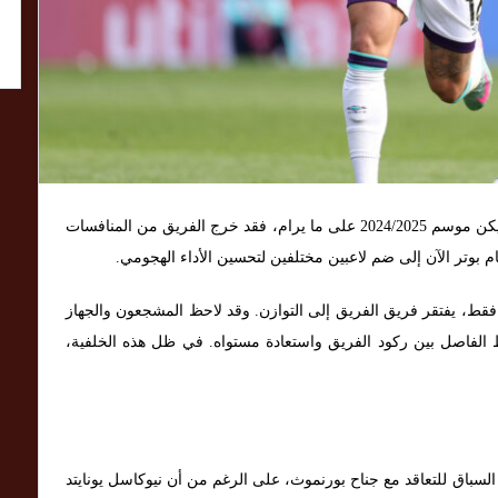
يواجه ويست هام يونايتد ضغوطًا في بداية الصيف. لم يكن موسم 2024/2025 على ما يرام، فقد خرج الفريق من المنافسات
ام بوتر الآن إلى ضم لاعبين مختلفين لتحسين الأداء الهجومي.
ط، يفتقر فريق الفريق إلى التوازن. وقد لاحظ المشجعون والجهاز
خط الفاصل بين ركود الفريق واستعادة مستواه. في ظل هذه الخلفية،
در وست هام يونايتد السباق للتعاقد مع جناح بورنموث، على الرغم من أن نيوكاسل يونايتد