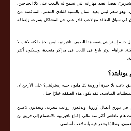
 “تشيريز”، بفضل تعدد مهاراته التي تسمح له باللعب على كلا الجناحين.
25 مليون جنيه إسترليني، وهو سعر ليس بعيد المنال بالنسبة للنادي اللندني. المنافسة من
فوق في سباق التعاقد مع لاعب قادر على حل المشاكل بسرعة وإضافة
جنيه إسترليني ينفقه هذا الصيف. تافيرنييه ليس نجمًا، لكنه لاعب لا
كتيكية. غراهام بوتر بارع في اللعب في مراكز متعددة، وسيكون أكثر
ة.
ونايتد؟
السؤال لا يتعلق بجودته، بل بجاذبية الصفقة. هل يستحق لاعب بلا خبرة أوروبية 25 مليون جنيه إسترليني؟ على الأرجح لا.
تطلبات المناسبة، فقد تكون هذه الصفقة خيارًا جيدًا.
 في دوري أبطال أوروبا، ويدفعون رواتب مجزية، ويجذبون لاعبين
ام عاطفي أكثر منه مالي. إقناع تافيرنييه بالانضمام إلى فريق لن
ن، ونظامًا يشعر فيه بأنه لاعب أساسي.