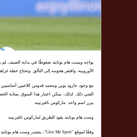
الأوروبية، وافتقر هجومه إلى التألق. وتحتاج خطة غراه
مع وجود جارود بوين ومحمد قدوس كلاعبين أساسيين فق
الفني ذلك. لذلك، يمكن اعتبار هذا السوق بمثابة ال
يبرز اسم واحد: ماركوس تافيرنييه.
وست هام يونايتد يقود الطريق لماركوس تافيرنييه
وفقًا لموقع “Give Me Sport”، يتص