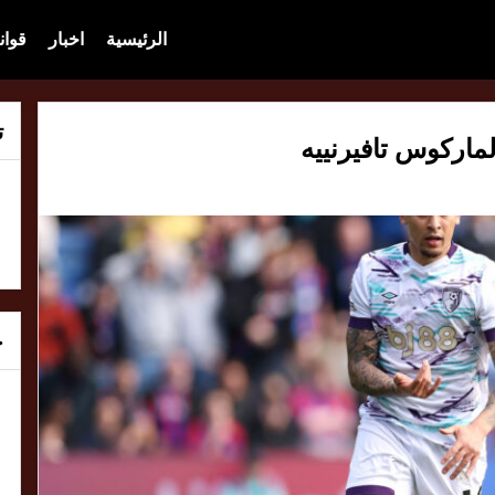
الرئيسية
اخبار
قوان
ت
ماركوس تافيرنييه
خ