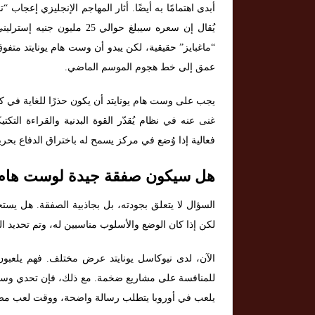
أبدى اهتمامًا به أيضًا. أثار المهاجم الإنجليزي إعجاب
يُقال إن سعره سيبلغ حوالي 
“ماغبايز” حقيقية، لكن يبدو أن وست هام يونايتد مت
عمق إلى خط هجوم الموسم الماضي.
يجب على وست هام يونايتد أن يكون حذرًا للغاية في كل 
غنى عنه في نظام يُقدّر القوة البدنية والقراءة الت
فعالية إذا وُضع في مركز يسمح له باختراق الدفاع بحري
هل سيكون صفقة جيدة لوست هام ي
لكن إذا كان الوضع والأسلوب مناسبين له، وتم تحديد الم
الآن، لدى نيوكاسل يونايتد عرض مختلف. فهم يلعبون
للمنافسة على مشاريع ضخمة. مع ذلك، فإن تحدي وست ه
يلعب في أوروبا يتطلب رسالة واضحة، ووقت لعب مضمو