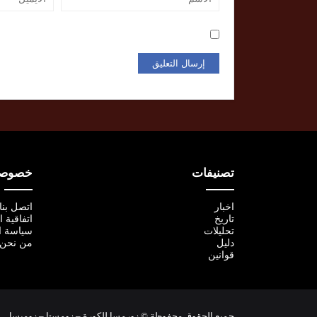
تصنيفات
خصوصية
اخبار
اتصل بنا
تاريخ
اتفاقية 
تحليلات
سياسة ا
دليل
من نحن
قوانين
جميع الحقوق محفوظة © زورمسا للكورة – زومستا – زومبسا