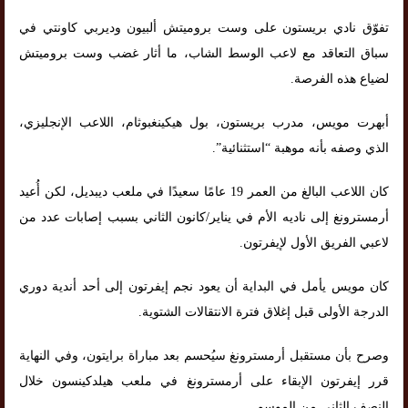
تفوّق نادي بريستون على وست بروميتش ألبيون وديربي كاونتي في
سباق التعاقد مع لاعب الوسط الشاب، ما أثار غضب وست بروميتش
لضياع هذه الفرصة.
أبهرت مويس، مدرب بريستون، بول هيكينغبوثام، اللاعب الإنجليزي،
الذي وصفه بأنه موهبة “استثنائية”.
كان اللاعب البالغ من العمر 19 عامًا سعيدًا في ملعب ديبديل، لكن أُعيد
أرمسترونغ إلى ناديه الأم في يناير/كانون الثاني بسبب إصابات عدد من
لاعبي الفريق الأول لإيفرتون.
كان مويس يأمل في البداية أن يعود نجم إيفرتون إلى أحد أندية دوري
الدرجة الأولى قبل إغلاق فترة الانتقالات الشتوية.
وصرح بأن مستقبل أرمسترونغ سيُحسم بعد مباراة برايتون، وفي النهاية
قرر إيفرتون الإبقاء على أرمسترونغ في ملعب هيلدكينسون خلال
النصف الثاني من الموسم.