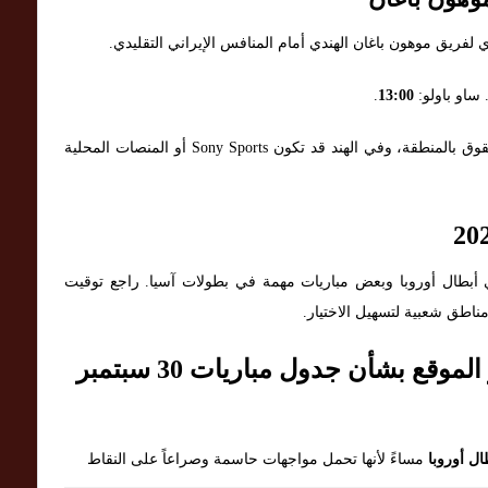
ي لفريق موهون باغان الهندي أمام المنافس الإيراني التقليدي.
 ساو باولو:
13:00
.
قنوات ناقلة (متوقعة): الشبكات الإقليمية لصاحب الحقوق بالمنطقة، وفي الهند قد تكون Sony Sports أو المنصات المحلية
وية في دوري أبطال أوروبا وبعض مباريات مهمة في بطولات آسيا. راجع توقيت
ناطق شعبية لتسهيل الاختيار.
توصيات زورمسا / زورنسا لزوار الموقع بشأن جدول مباريات 30 سبتمبر
ل أوروبا
مساءً لأنها تحمل مواجهات حاسمة وصراعاً على النقاط