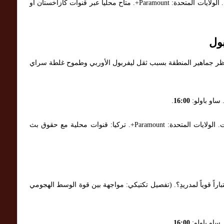
قنوات ناقلة (متوقعة): الشرق الأوسط: بي إن سبورت. الولايات المتحدة: Paramount+. متاح محلياً عبر قنوات كازاخستان أو
ول
تنتظر جماهير المنطقة بسبب ثقل ليفربول الأوربي وطموح غلطة سراي
 ساو باولو:
16:00
.
قنوات ناقلة (متوقعة): الشرق الأوسط: بي إن سبورت. الولايات المتحدة: Paramount+. تركيا: قنوات محلية مع حقوق بث
باراً قوياً لمدريدِ؟. (تفصيل تكتيكي: مواجهة بين قوة الوسط الهجومي
 ساو باولو:
16:00
.