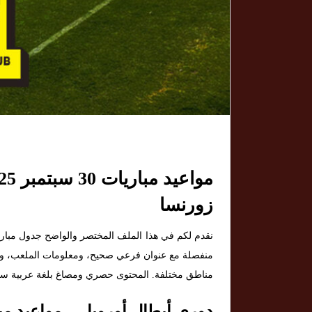
زورنسا
نقدم لكم في هذا الملف المختصر والواضح جدول مبار
منفصلة مع عنوان فرعي صحيح، ومعلومات الملعب، وموا
مناطق مختلفة. المحتوى حصري ومصاغ بلغة عربية سل
دوري أبطال أوروبا — مواعيد مباريات 30 سبت