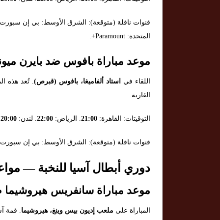
قنوات ناقلة (متوقعة): الشرق الأوسط: بي إن سبورت. أ
المتحدة: Paramount+.
موعد مباراة بافوس ضد بايرن ميون
اللقاء في
استاد ألفاميغا، بافوس (قبرص)
. تُعد هذه ا
القارية.
التوقيتات: القاهرة:
21:00
. الرياض:
22:00
. لندن:
20:00
.
قنوات ناقلة (متوقعة): الشرق الأوسط: بي إن سبورت. أوروبا:
دوري أبطال آسيا للنخبة — مواعيد مباريات 
موعد مباراة سانفريس هيروشيما 
المباراة على
ملعب إديون بيس وينغ، هيروشيما
. قمة آ