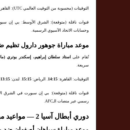
التوقيتات (محسوبة من التوقيت العالمي UTC): القاهرة:
وحسابات الاتحاد الآسيوي الرسمية.
موعد مباراة جوهور دارول تظيم ضد 
تُقام على
استاد سلطان إبراهيم، إسكندر بوتري (مالي
سريعة.
التوقيتات: القاهرة:
14:15
. الرياض:
15:15
. لندن:
13:15
.
قنوات ناقلة (متوقعة): بي إن سبورت في الشرق الأ
رسمي عبر منصات الـAFC.
دوري أبطال آسيا 2 — مواعيد مباريات 30 سبتمبر 2025
موعد مباراة سپاهان أصفهان ضد م