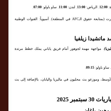
12:00
. الرياض:
13:00
. لندن:
11:00
. ساو باولو:
07:00
.
قنوات ناقلة (متوقعة): الشرق الأوسط: بي إن سبورت (بمتابعة حقوق الـAFC في المنطقة). آسيوياً: القنوات الوطنية
ماتشيدا زيلفيا
زيا)
. مواجهة مهمة لجوهور أمام فريق ياباني يملك خطط مرتدة
 ساو باولو:
09:15
.
وسط، وموزعو بث محليون في ماليزيا واليابان، بالإضافة إلى بث
وهون باغان