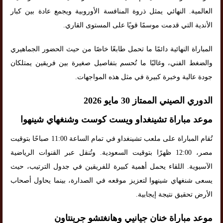
العالمية. النهائي يمثل ذروة المنافسة الأوروبية ويجمع عادة بين كبار
الأندية التي قدمت موسمًا قويًا على المستوى القاري.
المباراة النهائية دائمًا ما تحمل طابعًا خاصًا من حيث الحضور الجماهيري
والضغط الفني، وغالبًا ما تُحسم بتفاصيل صغيرة بين فريقين يمتلكان
جودة عالية وخبرة كبيرة في مثل هذه المواجهات.
الدوري الصيني الممتاز 30 مايو 2026
موعد مباراة تشينغداو ويست كوست وشنغهاي شينهوا
تُقام المباراة على ملعب تشينغداو في تمام الساعة 11:00 صباحًا بتوقيت
مصر، 12:00 ظهرًا بتوقيت السعودية. وتُنقل عبر القنوات الرياضية
الآسيوية. اللقاء يحمل أهمية كبيرة للفريقين في جدول الترتيب، حيث
يسعى شنغهاي شينهوا لتعزيز موقعه في الصدارة، بينما يحاول أصحاب
الأرض تحقيق نتيجة إيجابية.
موعد مباراة خنان جيانيي وهانغتشو جرينتاون