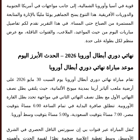
قوية في آسيا وأوروبا الشمالية، إلى جانب مواجهات في أمريكا الجنوبية
والدوريات الأفريقية. هذا التنوع يمنح الجماهير يومًا مليئًا بالإثارة والمتابعة
المستمرة من الصباح حتى المساء. في هذا التقرير نقدم لكم تفاصيل
مباريات اليوم من حيث المواعيد، الملاعب، والقنوات الناقلة، مع عرض
منظم لكل بطولة على حدة.
نهائي دوري أبطال أوروبا 2026 – الحدث الأبرز اليوم
موعد مباراة نهائي دوري أبطال أوروبا
تقام مباراة نهائي دوري أبطال أوروبا يوم السبت 30 مايو 2026 على
أرضية ملعب أليانز أرينا بمدينة ميونخ الألمانية، حيث يلتقي بطل نصف
النهائي الأول مع بطل نصف النهائي الثاني في مواجهة تحدد بطل القارة
الأوروبية. تنطلق صافرة البداية في تمام الساعة 6:00 مساءً بتوقيت
مصر، 7:00 مساءً بتوقيت السعودية، و5:00 مساءً بتوقيت وسط أوروبا.
تُنقل المباراة عبر قنوات بي إن سبورتس الناقل الحصري في الشرق
الأوسط، وسط تغطية إعلامية ضخمة نظرًا لقيمة الحدث وأهميته