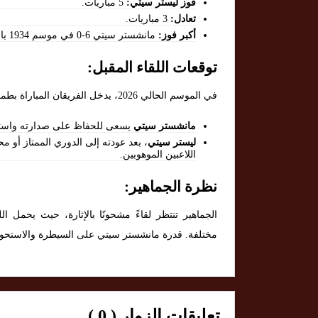
فوز ليستر سيتي:
5 مباريات.
تعادل:
3 مباريات.
أكبر فوز:
مانشستر سيتي 6-0 في موسم 1934 بالدوري القديم.
توقعات اللقاء المقبل:
في الموسم الحالي 2026، يدخل الفريقان المباراة بطموحات مختلفة:
مانشستر سيتي
يسعى للحفاظ على صدارته واستمرا
ليستر سيتي
، بعد عودته إلى الدوري الممتاز أو 
اللاعبين الموهوبين.
نظرة الجماهير:
الجماهير تنتظر لقاءً مشحونًا بالإثارة، حيث يحمل 
مختلفة. قدرة مانشستر سيتي على السيطرة والاستحوا
تعليقات الزوار ( 0 )