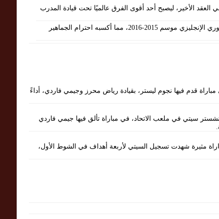
ي العقد الأخير، ليصبح أحد أقوى الفرق عالميًا تحت قيادة المدرب
: حقق معجزة كروية بالفوز بلقب الدوري الإنجليزي موسم 2015-2016، مما أكسبه احترام الجماهير
ي ملعب الاتحاد، في مباراة قدم فيها نجوم ليستر، بقيادة رياض محرز وجيمي فاردي، أداءً
تي فوزًا ساحقًا بنتيجة 5-2 على مانشستر سيتي في ملعب الاتحاد، في مباراة تألق فيها جيمي فاردي
ستر سيتي بفوز كبير بنتيجة 6-3 في مباراة مثيرة شهدت تسجيل السيتي لأربعة أهداف في الشوط الأول،