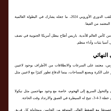
أما تشيلسي، فقد عاد بقوة للساحة الأوروبية وتُوّج بلقب الدوري الأوروبي 2024، ما جعله يشارك في البطولة العالمية
المعتمد من الفيفا.
 من كأس العالم للأندية. باريس أطاح ببطل أمريكا الجنوبية في نصف
 آسيا بثبات وأداء منظم.
النهائي
 معتمد على السرعات والانطلاقات من الأطراف بوجود لاعبين
على الكرة ويصنع المساحات، بينما الدفاع تطور كثيرًا مع لاعبين مثل
 والتحول السريع إلى الهجوم، خاصة مع وجود مهاجمين مثل نيكولا
 وقت الحاجة.
وصًا مع الضغط العالي المتوقع من الجانبين ومحاولة كل فريق