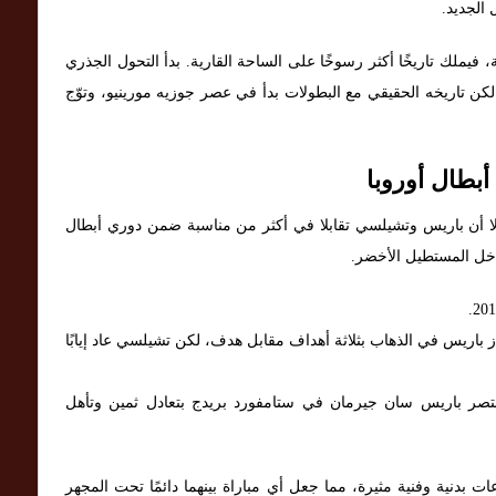
 الجديد.
فيملك تاريخًا أكثر رسوخًا على الساحة القارية. بدأ التحول الجذري
 لكن تاريخه الحقيقي مع البطولات بدأ في عصر جوزيه مورينيو، وتوّج
بطال أوروبا
إلا أن باريس وتشيلسي تقابلا في أكثر من مناسبة ضمن دوري أبطال
داخل المستطيل الأخضر.
ائي، وفاز باريس في الذهاب بثلاثة أهداف مقابل هدف، لكن تشيلسي عاد إيابًا
 انتصر باريس سان جيرمان في ستامفورد بريدج بتعادل ثمين وتأهل
 بدنية وفنية مثيرة، مما جعل أي مباراة بينهما دائمًا تحت المجهر