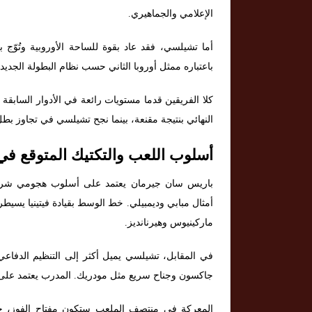
الإعلامي والجماهيري.
باعتباره ممثل أوروبا الثاني حسب نظام البطولة الجديد 
كلا الفريقين قدما مستويات رائعة في الأدوار السابقة
النهائي بنتيجة مقنعة، بينما نجح تشيلسي في تجاوز بطل
أسلوب اللعب والتكتيك المتوقع في 
باريس سان جيرمان يعتمد على أسلوب هجومي شرس،
أمثال مبابي وديمبيلي. خط الوسط بقيادة فيتينيا يسيطر 
ماركينيوس وهيرنانديز.
في المقابل، تشيلسي يميل أكثر إلى التنظيم الدفاعي
جاكسون وجناح سريع مثل مودريك. المدرب يعتمد على خطة 3-4-3، تتيح له السيطرة في العمق والارتداد
المعركة في منتصف الملعب ستكون مفتاح الفوز، خص