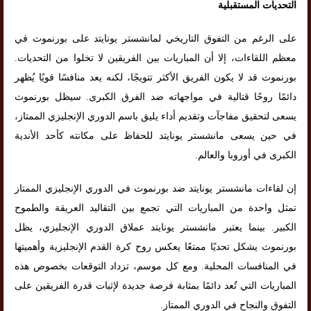
التحديات المستقبلية
على الرغم من التفوق التاريخي لمانشستر يونايتد على بورنموث في
معظم اللقاءات، إلا أن المباريات بين الفريقين لا تخلوا من التحديات.
بورنموث قد لا يكون الفريق الأكثر تتويجًا، لكنه يعد منافسًا قويًا يُظهر
دائمًا روحًا قتالية في مواجهاته ضد الفرق الكبرى. سيظل بورنموث
يسعى لتحقيق مفاجآت وتقديم أداء يليق باسم الدوري الإنجليزي الممتاز،
في حين يسعى مانشستر يونايتد للحفاظ على مكانته كأحد الأندية
الكبرى في أوروبا والعالم.
إن لقاءات مانشستر يونايتد ضد بورنموث في الدوري الإنجليزي الممتاز
تمثل واحدة من المباريات التي تجمع بين التقاليد العريقة والطموح
الكبير. بينما يعتبر مانشستر يونايتد عملاق الدوري الإنجليزي، يظل
بورنموث يشكل تحديًا ممتعًا يعكس روح كرة القدم الإنجليزية وأهميتها
في المنافسات المحلية. ومع كل موسم، تزداد التوقعات بخصوص هذه
المباريات التي تُعد دائمًا بمثابة فرصة جديدة لإثبات قدرة الفريقين على
التفوق والنجاح في الدوري الممتاز.