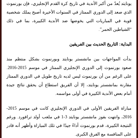
يونايتد يُعدّ من أكبر الأندية في تاريخ كرة القدم الإنجليزي، فإن بورنموث
الذي صعد إلى الدوري الممتاز في السنوات الأخيرة أصبح يملك شخصية
قوية في المباريات التي يخوضها ضد الأندية الكبيرة، بما في ذلك
“الشياطين الحمر”.
البداية: التاريخ الحديث بين الفريقين
بدأت المواجهات بين مانشستر يونايتد وبورنموث بشكل منتظم منذ
صعود بورنموث إلى الدوري الإنجليزي الممتاز في موسم 2015-2016.
على الرغم من أن بورنموث ليس لديه تاريخ طويل في الدوري الممتاز
مقارنة بمانشستر يونايتد، إلا أن الفريق استطاع أن يحقق نتائج جيدة
أمام بعض الأندية الكبيرة في أولى مواسمه.
مباراة الفريقين الأولى في الدوري الإنجليزي كانت في موسم 2015-
2016، وانتهت بفوز مانشستر يونايتد 3-1 في ملعب أولد ترافورد. ورغم
النتيجة الكبيرة، قدم بورنموث أداءً جيدًا في تلك المباراة وأظهر أنه قادر
على المنافسة مع الفرق الكبرى.