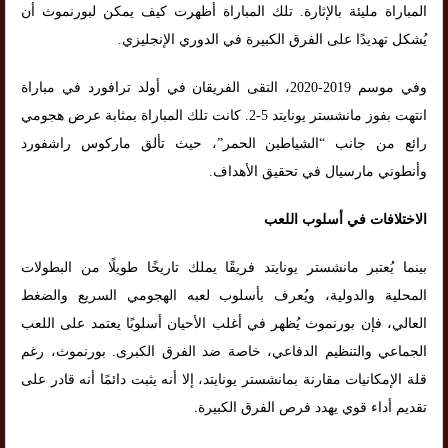
المباراة مليئة بالإثارة. تلك المباراة أظهرت كيف يمكن لبورنموث أن
يُشكل تهديدًا على الفرق الكبيرة في الدوري الإنجليزي.
وفي موسم 2019-2020، التقى الفريقان في أولد ترافورد في مباراة
انتهت بفوز مانشستر يونايتد 5-2. كانت تلك المباراة بمثابة عرض هجومي
رائع من جانب “الشياطين الحمر”، حيث تألق ماركوس راشفورد
وأنطوني مارسيال في تحقيق الأهداف.
الاختلافات في أسلوب اللعب
بينما يُعتبر مانشستر يونايتد فريقًا يملك تاريخًا طويلًا من البطولات
المحلية والدولية، ويُعرف بأسلوب لعبه الهجومي السريع والضغط
العالي، فإن بورنموث يُظهر في أغلب الأحيان أسلوبًا يعتمد على اللعب
الجماعي والتنظيم الدفاعي، خاصة ضد الفرق الكبرى. بورنموث، رغم
قلة الإمكانيات مقارنة بمانشستر يونايتد، إلا أنه يثبت دائمًا أنه قادر على
تقديم أداء قوي يهدد فرص الفرق الكبيرة.