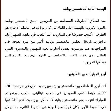
الهيمنة التامة لمانشستر يونايتد
منذ انطلاق المباريات المنتظمة بين الفريقين، تميز مانشستر يونايتد
بالقوة الكروية والهيمنة على اللقاءات. كان يونايتد في معظم الأحيان هو
الطرف الأقوى، خصوصًا في المباريات التي تُلعب في ملعبه الشهير أولد
ترافورد. تاريخًا، يعكس مانشستر يونايتد أكثر من مرة تفوقه في
المواجهات ضد بورنموث بفضل أسلوب لعبه المهيمن والمستوى الفني
العالي الذي يقدمه لاعبيه، بالإضافة إلى القوة الهجومية الكبيرة التي
يمتلكها الفريق.
أبرز المباريات بين الفريقين
أحد أبرز اللقاءات بين مانشستر يونايتد وبورنموث كان في موسم 2016-
2017، حينما التقى الفريقان في ملعب فيتاليتي، ملعب بورنموث.
المباراة انتهت بفوز مانشستر يونايتد 3-1، لكن بورنموث قدم أداءً قويًا
في الشوط الأول وكان قريبًا من العودة في الشوط الثاني، مما جعل