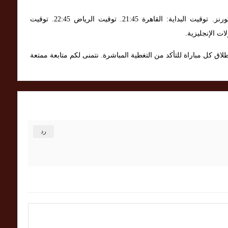
. الملعب: ذا هاوثورنز. توقيت البداية: القاهرة 21:45. توقيت الرياض 22:45. توقيت
نطلاق كل مباراة للتأكد من التغطية المباشرة. نتمنى لكم متابعة ممتعة
رد