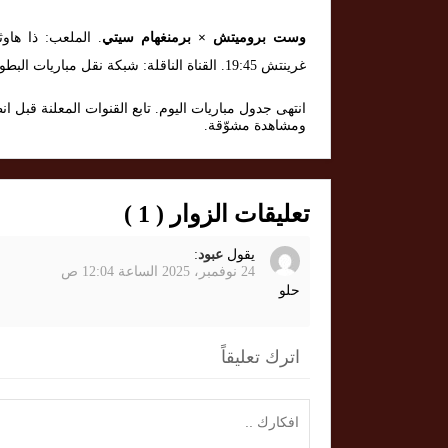
وست بروميتش × برمنغهام سيتي
غرينتش 19:45. القناة الناقلة: شبكة نقل مباريات البطولات الإنجليزية.
انتهى جدول مباريات اليوم. تابع القنوات المعلنة قبل ا
ومشاهدة مشوّقة.
تعليقات الزوار ( 1 )
يقول
عبود
:
24 نوفمبر، 2025 الساعة 12:04 ص
حلو
اترك تعليقاً