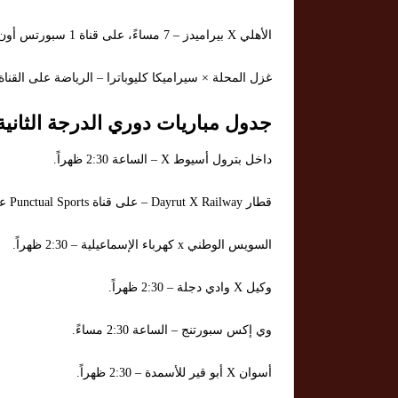
الأهلي X بيراميدز – 7 مساءً، على قناة 1 سبورتس أون تايم.
غزل المحلة × سيراميكا كليوباترا – الرياضة على القناة الثاني
جدول مباريات دوري الدرجة الثانية 
داخل بترول أسيوط X – الساعة 2:30 ظهراً.
قطار Dayrut X Railway – على قناة Punctual Sports على القناة الثانية في الساعة 2:30 مساءً.
السويس الوطني x كهرباء الإسماعيلية – 2:30 ظهراً.
وكيل X وادي دجلة – 2:30 ظهراً.
وي إكس سبورتنج – الساعة 2:30 مساءً.
أسوان X أبو قير للأسمدة – 2:30 ظهراً.