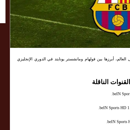
2 عدد من المباريات حول العالم، أبرزها بين فولهام ومانشستر يونايتد في الدوري الإنجليزي
قنوات الناقلة