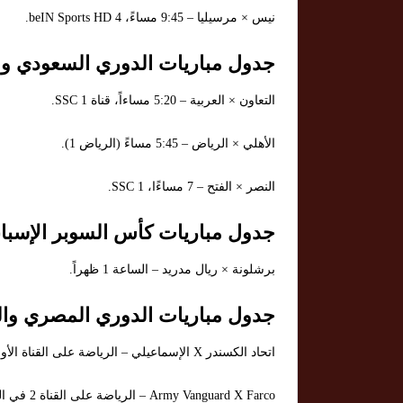
نيس × مرسيليا – 9:45 مساءً، beIN Sports HD 4.
جدول مباريات الدوري السعودي وال
التعاون × العربية – 5:20 مساءاً، قناة SSC 1.
الأهلي × الرياض – 5:45 مساءً (الرياض 1).
النصر × الفتح – 7 مساءًا، SSC 1.
جدول مباريات كأس السوبر الإسبا
برشلونة × ريال مدريد – الساعة 1 ظهراً.
جدول مباريات الدوري المصري والق
اتحاد الكسندر X الإسماعيلي – الرياضة على القناة الأولى الساعة 4 مساءً.
Army Vanguard X Farco – الرياضة على القناة 2 في الساعة 4 مساءً.