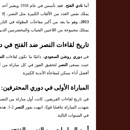
أما
نادي الفتح
، فقد تأسس في عا
يملك نفس العدد من الألقاب الكبيرة مثل النصر، إلا 
2013
، وهو ما يعد من أكبر مفاجآت البطولة في التاريخ
يمتلك مجموعة من اللاعبين الشباب والمخضرمين الذي
تاريخ لقاءات النصر ضد الفتح في
في
دوري روشن السعودي
، دائمًا ما تكون لقاءات
الن
حيث يسعى
النصر
لتحقيق الفوز في كل مباراة من أج
أفضل أداء ممكن لمفاجأة الأندية الكبيرة.
المباراة الأولى في دوري المحترفين:
في تاريخ لقاءات الفريقين، كانت أول مباراة بين النص
شهدت المباراة تنافسًا قويًا، انتهت بفوز
النصر
2-1. 
في السنوات التالية.
أبرز المباريات بين النصر والفتح: