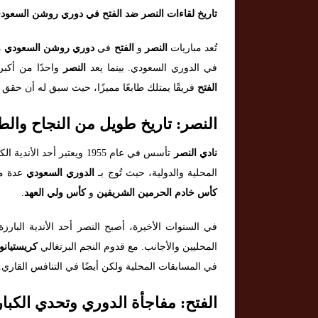
تاريخ لقاءات النصر ضد الفتح في دوري روشن السعود
تُعد مباريات
النصر
و
الفتح
في
دوري روشن السعودي
م
في الدوري السعودي. بينما يعد
النصر
واحدًا من أكبر ا
الفتح
فريقًا يمتلك طابعًا مميزًا، حيث سبق له أن حقق
النصر: تاريخ طويل من النجاح والط
نادي النصر
تأسس في عام 1955 ويعتبر أ
المحلية والدولية، حيث تُوج بـ
الدوري السعودي
عدة مر
كأس خادم الحرمين الشريفين
و
كأس ولي العهد
.
في السنوات الأخيرة، أصبح النصر أحد الأندية البار
المحليين والأجانب. مع قدوم النجم البرتغالي
كريستيانو 
في المسابقات المحلية ولكن أيضًا في التنافس القاري.
الفتح: مفاجأة الدوري وتحدي الكبار