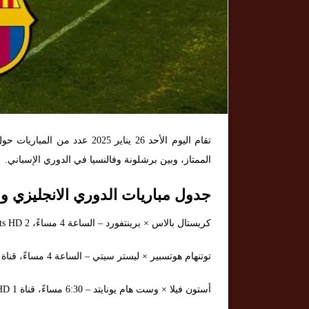
تقام اليوم الأحد 26 يناير 025
الممتاز، وبين برشلونة وفالنسيا في الدوري الإسباني.
جدول مباريات الدوري الانجليزي وال
كريستال بالاس × برينتفورد – الساعة 4 مساءً، beIN Sports HD 2.
توتنهام هوتسبير × ليستر سيتي – الساعة 4 مساءً، قناة beIN Sports HD 1.
أستون فيلا × وست هام يونايتد – 6:30 مساءً، قناة beIN Sports HD 1.