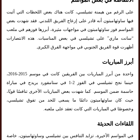
الانتفاضة في بعض المواسم
على الرغم من هيمنة تشيلسي، كانت هناك بعض اللحظات التي أثبت
فيها ساوثهامبتون أنه قادر على إزعاج الفريق اللندني. فقد شهدت بعض
المواسم فوز ساوثهامبتون في مواجهات مثيرة، أبرزها فوزهم في ملعب
“سانت ماري” على تشيلسي في بعض المناسبات. هذه الانتصارات
أظهرت قوة الفريق الجنوبي في مواجهة الفرق الكبرى.
أبرز المباريات
واحدة من أبرز المباريات بين الفريقين كانت في موسم 2015-2016،
حينما نجح تشيلسي في الفوز 2-1 في ستامفورد بريدج في مباراة
حاسمة ضمن الموسم. كما شهدت بعض المباريات الأخرى تنافسًا قويًا،
حيث كان ساوثهامبتون دائمًا ما يسعى للحد من تفوق تشيلسي،
وخصوصًا في المباريات التي كانت تعقد على ملعبه.
اللقاءات الحديثة
في المواسم الأخيرة، تزايد التنافس بين تشيلسي وساوثهامبتون، خاصة