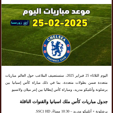
اليوم الثلاثاء 25 فبراير 2025، ستستضيف الملاعب حول العالم مباريات
متعددة ضمن بطولات متعددة، بما في ذلك مباراة كأس إسبانيا بين
برشلونة وأتلتيكو مدريد، ومباراة كأس إيطاليا بين إنتر ميلان ولاتسيو.
جدول مباريات كأس ملك اسبانيا والقنوات الناقلة
برشلونة × أتلتيكو مدريد – 10:30 مساءً، SSC1 HD.