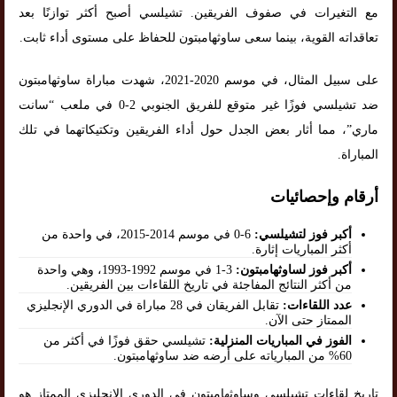
مع التغيرات في صفوف الفريقين. تشيلسي أصبح أكثر توازنًا بعد
تعاقداته القوية، بينما سعى ساوثهامبتون للحفاظ على مستوى أداء ثابت.
على سبيل المثال، في موسم 2020-2021، شهدت مباراة ساوثهامبتون
ضد تشيلسي فوزًا غير متوقع للفريق الجنوبي 2-0 في ملعب “سانت
ماري”، مما أثار بعض الجدل حول أداء الفريقين وتكتيكاتهما في تلك
المباراة.
أرقام وإحصائيات
أكبر فوز لتشيلسي:
6-0 في موسم 2014-2015، في واحدة من
أكثر المباريات إثارة.
أكبر فوز لساوثهامبتون:
3-1 في موسم 1992-1993، وهي واحدة
من أكثر النتائج المفاجئة في تاريخ اللقاءات بين الفريقين.
عدد اللقاءات:
تقابل الفريقان في 28 مباراة في الدوري الإنجليزي
الممتاز حتى الآن.
الفوز في المباريات المنزلية:
تشيلسي حقق فوزًا في أكثر من
60% من المبارياته على أرضه ضد ساوثهامبتون.
تاريخ لقاءات تشيلسي وساوثهامبتون في الدوري الإنجليزي الممتاز هو