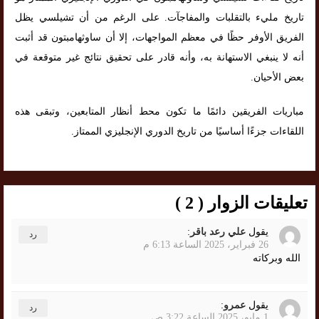
تاريخ مليء بالتقلبات والمفاجآت. على الرغم من أن تشيلسي يظل
الفريق الأوفر حظًا في معظم المواجهات، إلا أن ساوثهامبتون قد أثبت
أنه لا ينبغي الاستهانة به، وأنه قادر على تحقيق نتائج غير متوقعة في
بعض الأحيان.
مباريات الفريقين دائمًا ما تكون محط أنظار المتابعين، وتبقى هذه
اللقاءات جزءًا أساسيًا من تاريخ الدوري الإنجليزي الممتاز.
تعليقات الزوار ( 2 )
يقول
علي رعد باقر
:
رد
26 فبراير، 2025 الساعة 6:13 م
الله وبركاته
يقول
عمرو
:
رد
1 مايو، 2025 الساعة 3:22 ص