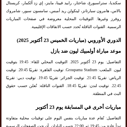
سكنديا، ستراسبورغ، شاختار، رابيد فيينا، ماينز، إي زد ألكمار، كريستال
بالاس، هامرون سبارتانز، لينكولن ريد أمبس، سامسون سبور، شامروك
روفرز وغيرها. التوقيتات المحلية معروضة في صفحات المباريات
الرسمية. القنوات الناقلة تُحدد حسب الاتفاقات الإقليمية.
الدوري الأوروبي (مباريات الخميس 23 أكتوبر 2025)
موعد مباراة أولمبيك ليون ضد بازل
التفاصيل: يوم 23 أكتوبر 2025. التوقيت المحلي للقاء: 19:45 بتوقيت
ليون. الملعب: Groupama Stadium. توقيت القاهرة: تقريبًا 20:45. توقيت
الرياض: تقريبًا 21:45. توقيت الجزائر: تقريبًا 19:45. توقيت دبي: تقريبًا
22:45. توقيت لندن: تقريبًا 18:45. القنوات الناقلة: تُعلن حسب حقوق
البث في المنطقة.
مباريات أخرى في المسابقة يوم 23 أكتوبر
التفاصيل: تُقام عدة مباريات بنفس اليوم على توقيتات محلية متفاوتة
تبدأ عادة من 19:45 ثم 22:00 حسب البلدان. أدرجت الصفحات الرسمية