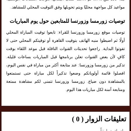
مواعيد كل مواجهة محليًا ويتم تحويلها وفق التوقيت المحلي للمشاهد.
توصيات زورمسا وزورنسا للمتابعين حول يوم المباريات
توصيات موقع زورمسا وزورنسا للقراء: تابعوا توقيت المباراة المحلي
أولًا ثم اضبطوا منبه الهاتف بتوقيت القاهرة أو توقيتكم المحلي حتى لا
تفوتوا البداية. راجعوا تحديثات القنوات الناقلة قبل موعد اللقاء بوقت
كافٍ لأن بعض القنوات تعلن برنامجها قبل المباريات بساعات قليلة.
تذكير من زورمسا وزورنسا: عند متابعة أكثر من مباراة في نفس اليوم،
افصلوا قائمة أولوياتكم وضعوا تذكيراً لكل مباراة حتى تستمتعوا
بالمشاهدة دون ضياع. زورمسا وزورنسا تتمنى لكم مشاهدة ممتعة
ومتابعة آمنة لكل مباريات هذا اليوم.
تعليقات الزوار ( 0 )