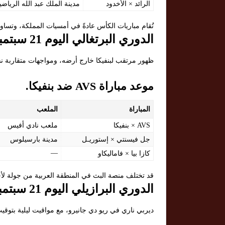
الرائد × الأخدود
مدينة الملك عبد الله الرياضي
تُقام مباريات الكأس عادةً في أمسيات المملكة، وتساوي
الدوري البرتغالي اليوم 21 سبتمبر 2025
ظهور مرتقب لبنفيكا خارج أرضه، ومواجهات متقاربة نق
موعد مباراة AVS ضد بنفيكا.
المباراة
الملعب
AVS × بنفيكا
ملعب نادي أفيس
جل فيسنتي × إستوريـل
مدينة بارسيلوس
—
كازا بيا × فاماليكاو
قد تختلف منصة البث في المنطقة العربية من جولة لأخ
الدوري البرازيلي اليوم 21 سبتمبر 2025
ديربي ناري في ريو دي جانيرو، مع مواقيت ليلية بتوقيت