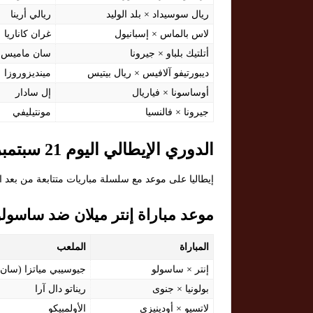
ريال سوسيداد × بلد الوليد
ريالي أرينا
لاس بالماس × إسبانيول
غران كاناريا
أتلتيك بلباو × جيرونا
سان ماميس
ديبورتيفو آلافيس × ريال بيتيس
مينديزوروزا
أوساسونا × فياريال
إل سادار
جيرونا × فالنسيا
مونتيليفي
الدوري الإيطالي اليوم 21 سبتمبر 2025
إيطاليا على موعد مع سلسلة مباريات متتابعة من بعد 
موعد مباراة إنتر ميلان ضد ساسولو
المباراة
الملعب
إنتر × ساسولو
جيوسيبي مياتزا (سان
بولونيا × جنوى
ريناتو دال آرا
لاتسيو × أودينيزي
الأولمبيكو