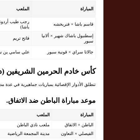
المباراة
الملعب
رجب طيب أردوغ
قاسم باشا × فنربخشه
باشا)
إسطنبول باشاك شهير × ألانيا
فاتح تريم
سبور
جالاتا سراي × قونية سبور
علي سامي ين ن
كأس خادم الحرمين الشريفين (دور 32) — الأحد 21 سبتمبر
تنطلق الأدوار الإقصائية بمباريات جماهيرية في عدة م
موعد مباراة الباطن ضد الاتفاق.
المباراة
الملعب
الباطن × الاتفاق
ملعب نادي الباطن
الفيصلي × التعاون
مدينة المجمعة الرياضية