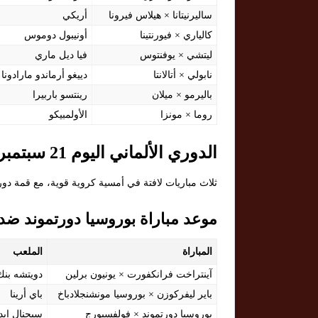
ساليرنيتانا × هيلاس فيرونا
أريكي
كالياري × فيورنتينا
أونيبول دوموس
ليتشي × يوفنتوس
فيا ديل ماري
نابولي × أتالانتا
دييغو أرماندو مارادونا
باليرمو × ميلان
رينتسو باربيرا
روما × مونزا
الأولمبيكو
الدوري الألماني اليوم 21 سبتمبر 2025
ثلاث مباريات لافتة في أمسية كروية قوية، مع قمة دو
موعد مباراة بوروسيا دورتموند ضد
المباراة
الملعب
آينتراخت فرانكفورت × يونيون برلين
دويتشه بنك
باير ليفركوزن × بوروسيا مونشنجلادباخ
باي أرينا
بوروسيا دورتموند × فولفسبورج
سيجنال إيدو