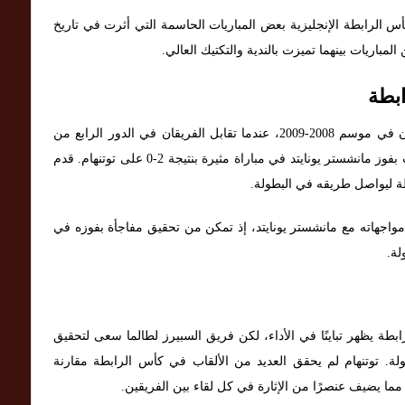
س الرابطة الإنجليزية بعض المباريات الحاسمة التي أثرت في تاريخ
لمباريات بينهما تميزت بالندية والتكتيك العالي.
ابطة
أحد أبرز اللقاءات بين الفريقين في كأس الرابطة كان في موسم 2008-2009، عندما تقابل الفريقان في الدور الرابع من
البطولة. في تلك المباراة، كانت حماسية للغاية وانتهت بفوز مانشستر يونايتد في مباراة مثيرة بنتيجة 2-0 على توتنهام. قدم
ليلة ليواصل طريقه في البطولة.
مواجهاته مع مانشستر يونايتد، إذ تمكن من تحقيق مفاجأة بفوزه في
لة.
ابطة يظهر تباينًا في الأداء، لكن فريق السبيرز لطالما سعى لتحقيق
لة. توتنهام لم يحقق العديد من الألقاب في كأس الرابطة مقارنة
، مما يضيف عنصرًا من الإثارة في كل لقاء بين الفريقين.