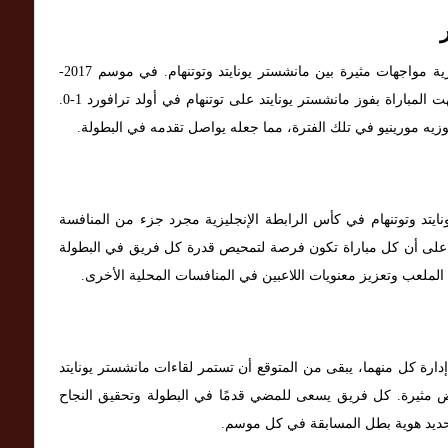
في العقد الأخير، شهدت بطولة كأس الرابطة الإنجليزية مواجهات مثيرة بين مانشستر يونايتد وتوتنهام. في موسم 2017-
2018، التقى الفريقان في دور الـ16 من البطولة، وانتهت المباراة بفوز مانشستر يونايتد على توتنهام في أولد ترافورد 1-0.
وزيه مورينيو في تلك الفترة، مما جعله يواصل تقدمه في البطولة.
ايتد وتوتنهام في كأس الرابطة الإنجليزية مجرد جزء من المنافسة
لأمر على أن كل مباراة تكون فرصة لتمحيص قدرة كل فريق في البطولة
ملعب وتعزيز معنويات اللاعبين في المنافسات المحلية الأخرى.
إدارة كل منهما، يبقى من المتوقع أن تستمر لقاءات مانشستر يونايتد
ض مثيرة. كل فريق يسعى للمضي قدمًا في البطولة وتحقيق النجاح
ديد هوية بطل المسابقة في كل موسم.