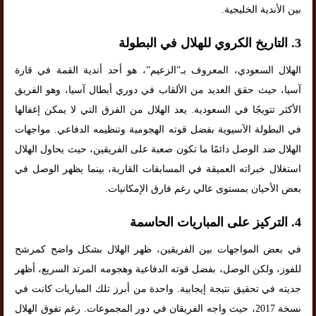
بين الأندية الخليجية.
3.
التاريخ الكروي للهلال في البطولة
الهلال السعودي، المعروف بـ”الزعيم”، هو أحد أندية القمة في قارة
آسيا، حيث حقق العديد من الألقاب في دوري أبطال آسيا، وهو الفريق
الأكثر تتويجًا في السعودية. يعد الهلال من الفرق التي لا يمكن إغفالها
في البطولة الآسيوية بفضل قوته الهجومية وتنظيمه الدفاعي. مواجهات
الهلال ضد الوصل دائمًا ما تكون صعبة على الفريقين، حيث يحاول الهلال
استغلال خبراته العميقة في المسابقات القارية، بينما يظهر الوصل في
بعض الأحيان بمستوى عالي رغم فارق الإمكانيات.
4.
التركيز على المباريات الحاسمة
في بعض المواجهات بين الفريقين، ظهر الهلال بشكل واضح كمرشح
للفوز، ولكن الوصل، بفضل قوته الدفاعية وهجومه المرتد السريع، أظهر
جديته في تحقيق نتيجة إيجابية. واحدة من أبرز تلك المباريات كانت في
نسخة 2017، حيث واجه الفريقان في دور المجموعات. رغم تفوق الهلال