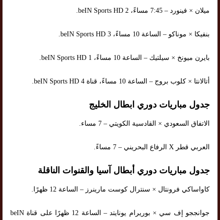
ميلان × فينورد – 7:45 مساءً، beIN Sports HD 2.
بنفيكا × موناكو – الساعة 10 مساءً، beIN Sports HD 3.
بايرن ميونخ × سيلتيك – الساعة 10 مساءً، beIN Sports HD 1.
أتالانتا × كلوب بروج – الساعة 10 مساءً، قناة beIN Sports HD 4.
جدول مباريات دوري ابطال الخليج
الاتفاق السعودي × القادسية الكويتي – 7 مساء.
العربي قطر X الرفاع البحريني – 7 مساءً.
جدول مباريات دوري أبطال آسيا والقنوات الناقلة
كاواساكي فرونتال × سنترال كوست مارينرز – الساعة 12 ظهرًا.
جوانججو إف سي × بوريرام يونايتد – الساعة 12 ظهرًا على قناة beIN