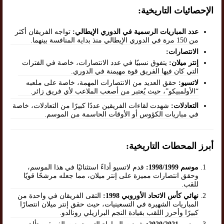
الإحصائيات التاريخية:
عدد المباريات الرسمية في الدوري الإيطالي:
تواجه الفريقان أكثر
من 150 مرة في الدوري الإيطالي منذ بداية المنافسة بينهما.
الانتصارات:
إنتر ميلان:
يتفوق نسبيًا في عدد الانتصارات، خاصة في الفترات
التي كان فيها الفريق قوة مهيمنة في الدوري.
لاتسيو:
حقق العديد من الانتصارات المهمة، خاصة على ملعبه
“الأولمبيكو”، حيث يُعتبر من أصعب الملاعب لأي فريق زائر.
التعادلات:
شهدت لقاءات الفريقين عددًا كبيرًا من التعادلات، خاصة
في مباريات الكؤوس أو الأوقات الحاسمة من الموسم.
أبرز المحطات التاريخية:
موسم 1998/1999:
قدم لاتسيو أداءً استثنائيًا في هذا الموسم،
وحقق انتصارات مميزة على إنتر ميلان، مما جعله مرشحًا قويًا
للقب.
نهائي كأس الاتحاد الأوروبي 1998:
التقى الفريقان في واحدة من
المباريات الشهيرة في التسعينيات، حيث حقق إنتر ميلان انتصارًا
كبيرًا وأحرز اللقب بقيادة النجم البرازيلي رونالدو.