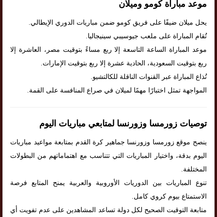
موعد مباراة كومو وميلان
يحل ميلان ضيفًا على فريق كومو ضمن مباريات الدوري الإيطالي.
تُقام المباراة على ملعب جيوسيبي سينيجاليا.
موعد المباراة الساعة التاسعة إلا ربع مساءً بتوقيت مصر، العاشرة إلا
ربع بتوقيت السعودية، الحادية عشرة إلا ربع بتوقيت الإمارات.
تُذاع المباراة عبر القنوات الناقلة للكالتشيو.
المواجهة تمثل اختبارًا مهمًا لميلان في صراع المنافسة على القمة.
توصيات زورمسا وزورنسا لمتابعي مباريات اليوم
ينصح موقع زورمسا وزورنسا جماهير كرة القدم بمتابعة مواعيد مباريات
اليوم بدقة، واختيار المباريات التي تتناسب مع اهتماماتهم من البطولات
المختلفة.
تنوع المباريات بين الدوريات الأوروبية والعربية يمنح المتابع فرصة
الاستمتاع بيوم كروي كامل.
متابعة التوقيت الصحيح لكل دولة تساعد المشاهدين على عدم تفويت أي