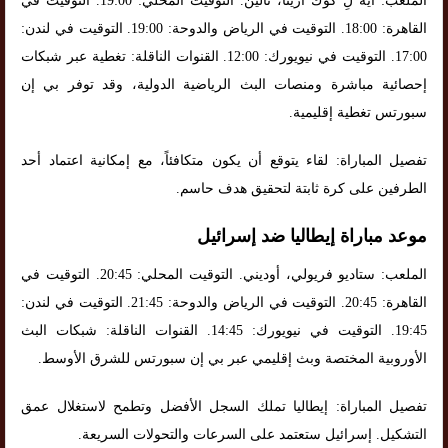
الملعب: أيه لِ كوَك أرينا، تالين. التوقيت المحلي: 19:00. التوقيت في
القاهرة: 18:00. التوقيت في الرياض والدوحة: 19:00. التوقيت في لندن:
17:00. التوقيت في نيويورك: 12:00. القنوات الناقلة: تغطية عبر شبكات
إحصائية مباشرة ومنصات البث الرياضية الدولية، وقد توفر بي إن
سبورتس تغطية إقليمية.
تفصيل المباراة: لقاء يتوقع أن يكون متكافئاً، مع إمكانية اعتماد أحد
الطرفين على كرة ثابتة لتحقيق هدف حاسم.
موعد مباراة إيطاليا ضد إسرائيل
الملعب: ستاديو فريولي، أوديني. التوقيت المحلي: 20:45. التوقيت في
القاهرة: 20:45. التوقيت في الرياض والدوحة: 21:45. التوقيت في لندن:
19:45. التوقيت في نيويورك: 14:45. القنوات الناقلة: شبكات البث
الأوروبية المختصة وبث إقليمي عبر بي إن سبورتس للشرق الأوسط.
تفصيل المباراة: إيطاليا تملك السجل الأفضل وتطمح لاستغلال عمق
التشكيل. إسرائيل ستعتمد على السرعات والتحولات السريعة.