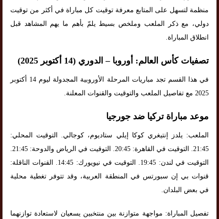
منظمة لتسهل على المتابع معرفة توقيت كل مباراة في أكثر من توقيت
دولي، مع ذكر الملعب وملخص بسيط يلمّ بأهم ما يهم المشاهد قبل
انطلاق المباراة.
تصفيات كأس العالم: أوروبا – الدوري (14 أكتوبر 2025)
في هذا القسم تجد مباريات المرحلة الأوروبية المجدولة ليوم 14 أكتوبر
2025 مع تفاصيل الملعب والتوقيت والقنوات المعلنة.
موعد مباراة تركيا ضد جورجيا
الملعب: يلدز إنتيغري كوكا إيلي ستاديوم، كوجالي. التوقيت المحلي:
21:45. التوقيت في القاهرة: 20:45. التوقيت في الرياض والدوحة: 21:45.
التوقيت في لندن: 19:45. التوقيت في نيويورك: 14:45. القنوات الناقلة:
قنوات بي إن سبورتس في المنطقة العربية، وقد تتوفر تغطية محلية
في بعض البلدان.
تفصيل المباراة: مواجهة متوازنة بين منتخبين يسعيان لاستعادة توازنهما