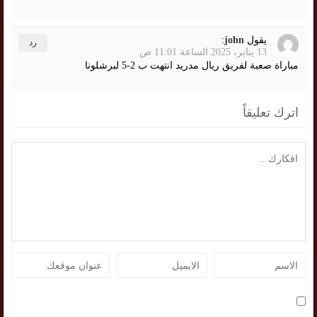
يقول
john
:
رد
13 يناير، 2025 الساعة 11:01 ص
مباراة صعبة لفريق ريال مدريد انتهت ب 2-5 لبرشلونا
اترك تعليقاً