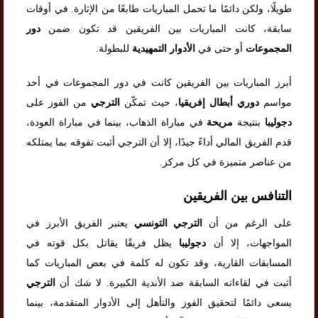
طويلًا، ولكن دائمًا ما تحمل المباريات طابعًا من الإثارة. في أوقات
سابقة، كانت المباريات بين الفريقين قد تكون ضمن
دور
المجموعات
أو حتى في
الأدوار التمهيدية
للبطولة.
أبرز المباريات بين الفريقين كانت في دور المجموعات في أحد
مواسم
دوري أبطال إفريقيا
، حيث تمكّن
الترجي
من الفوز على
دجوليبا
بنتيجة
مريحة
في مباراة الذهاب، بينما في مباراة العودة،
قدم الفريق المالي أداءً جيدًا، إلا أن الترجي أثبت تفوقه بما يمتلكه
من عناصر متميزة في كل مركز.
التنافس بين الفريقين
على الرغم من أن
الترجي التونسي
يعتبر الفريق الأبرز في
المواجهات، إلا أن
دجوليبا
يظل فريقًا يقاتل بكل قوته في
المسابقات القارية، وقد تكون له كلمة في بعض المباريات كما
أثبت في لقاءاته السابقة ضد الأندية الكبيرة. لا شك أن
الترجي
يسعى دائمًا لتحقيق الفوز والتأهل إلى الأدوار المتقدمة، بينما