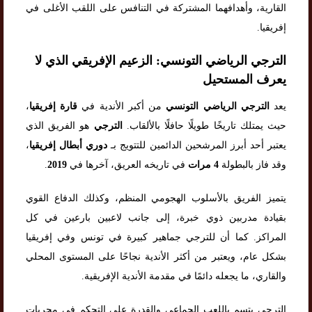
القارية، وأهدافهما المشتركة في التنافس على اللقب الأغلى في
إفريقيا.
الترجي الرياضي التونسي: الزعيم الإفريقي الذي لا
يعرف المستحيل
يعد
الترجي الرياضي التونسي
من أكبر الأندية في
قارة إفريقيا
،
حيث يمتلك تاريخًا طويلًا حافلًا بالألقاب.
الترجي
هو الفريق الذي
يعتبر أحد أبرز المرشحين الدائمين للتتويج بـ
دوري أبطال إفريقيا
،
وقد فاز بالبطولة
4 مرات
في تاريخه العريق، آخرها في
2019
.
يتميز الفريق بالأسلوب الهجومي المنظم، وكذلك الدفاع القوي
بقيادة مدربين ذوي خبرة، إلى جانب لاعبين بارعين في كل
المراكز. كما أن للترجي جماهير كبيرة في تونس وفي إفريقيا
بشكل عام، ويعتبر من أكثر الأندية نجاحًا على المستوى المحلي
والقاري، ما يجعله دائمًا في مقدمة الأندية الإفريقية.
الترجي يتسم باللعب الجماعي والقدرة على التحكم في مجريات