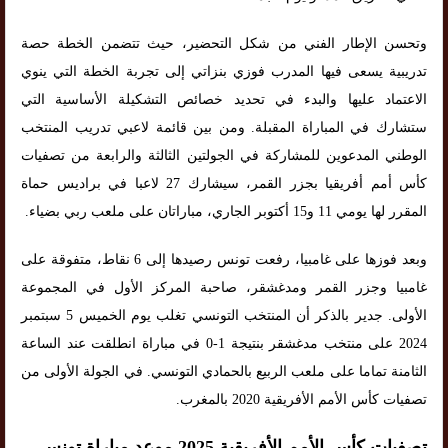
وتحسن الإطار الفني من شكل التحضير، حيث تتضمن الخطة حصة
تدريبية يسعى فيها المدرب فوزي بنزاتي إلى تجربة الخطة التي ينوي
الاعتماد عليها والبدء في تحديد خصائص التشكيلة الأساسية التي
ستشارك في المباراة المقبلة. ومن بين قائمة لاعبي تدريب المنتخب
الوطني المدعوين للمشاركة في الجولتين الثالثة والرابعة من تصفيات
كأس أمم أفريقيا بجزر القمر، سيشارك 27 لاعبا في براديس حماة
المقرر لها يومي 11 و15 أكتوبر الجاري، مباراتان على ملعب ربي بضياء.
وبعد فوزها على غامبيا، رفعت تونس رصيدها إلى 6 نقاط، متفوقة على
غامبيا وجزر القمر ومدغشقر، صاحبة المركز الأول في المجموعة
الأولى. جدير بالذكر أن المنتخب التونسي تغلب يوم الخميس 5 سبتمبر
2024 على منتخب مدغشقر بنتيجة 1-0 في مباراة انطلقت عند الساعة
الثامنة تماما على ملعب الربيع بالحمادي التونسي. في الجولة الأولى من
تصفيات كأس الأمم الأفريقية 2020 بالمغرب.
تصفيات كأس الأمم الأفريقية 2025 موعد مباراة تونس