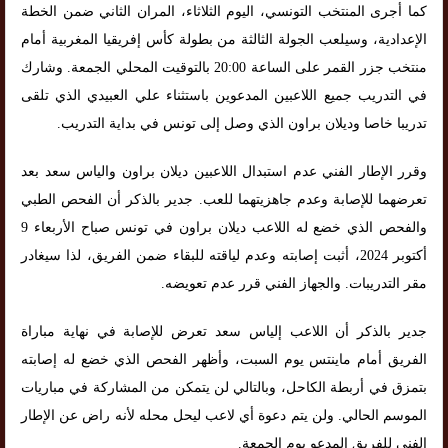
كما أجرى المنتخب التونسي، اليوم الثلاثاء، المران الثاني ضمن الخطة
الإعدادية، وسيلعب الجولة الثالثة من بطولة كأس إفريقيا المغربية أمام
منتخب جزر القمر على الساعة 20:00 بالتوقيت المحلي الجمعة. وشارك
في التدريب جميع اللاعبين المدعوين باستثناء علي العبيدي الذي تلقى
تدريبا خاصا وديلان براون الذي وصل إلى تونس في بداية التدريب.
وقرر الإطار الفني عدم استبدال اللاعبين ديلان براون والياس سعد بعد
تعرضهما للإصابة وعدم جاهزيتهما للعب. جدير بالذكر أن الفحص الطبي
والفحص الذي خضع له اللاعب ديلان براون في تونس صباح الأربعاء 9
أكتوبر 2024، أثبت إصابته وعدم لياقته للبقاء ضمن الفريق، لذا سيغادر
مقر التدريبات. والجهاز الفني قرر عدم تعويضه.
جدير بالذكر أن اللاعب إلياس سعد تعرض للإصابة في نهاية مباراة
الفريق أمام ماينتس يوم السبت، وأظهر الفحص الذي خضع له إصابته
بتمزق في أربطة الكاحل، وبالتالي لن يتمكن من المشاركة في مباريات
الموسم الحالي. ولن يتم دعوة أي لاعب ليحل محله لأنه راض عن الإطار
الفني للفريق المدعو يوم الجمعة.