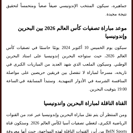
جماهيره، سيكون المنتخب الإندونيسي ضيفاً صعباً ومتحمساً لتحقيق
نتيجة مجيدة.
موعد مباراة تصفيات كأس العالم 2026 بين البحرين
وإندونيسيا
سيكون يوم الخميس 10 أكتوبر 2024 يومًا حاسمًا في تصفيات كأس
العالم 2026، حيث ستواجه البحرين إندونيسيا على استاد البحرين
الوطني. وسيكون الملعب الذي شهد العديد من المباريات الكبرى في
تاريخه، مسرحاً لمباراة لا تنفصل بين فريقين حريصين على مواصلة
المنافسة الشرسة في الأدوار التمهيدية. وستبدأ المسابقة في:الساعة
19:00 بتوقيت البحرين.
القناة الناقلة لمباراة البحرين واندونيسيا
ومن المنتظر أن يتم نقل مباراة البحرين وإندونيسيا عبر عدد من القنوات
الرياضية الكبرى، لتغطي تصفيات آسيا لكأس العالم 2026. وستكون قناة
BeIN Sports من أبرز القنوات الناقلة لهذه المواجهة، حيث أنها معروفة