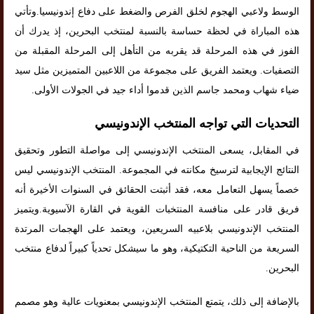
الوسط ولاعبي الهجوم لخلق الفرص والضغط على دفاع إندونيسيا.وتأتي
هذه المباراة في لحظة حساسة بالنسبة لمنتخب البحرين، إذ يدرك أن
الفوز في هذه المرحلة قد يقربه من التأهل إلى المرحلة المقبلة من
التصفيات. ويعتمد الفريق على مجموعة من اللاعبين المتميزين مثل سيد
ضياء شهاب ومحمد جاسم الذين قدموا أداء جيد في الجولات الأولى.
التحديات التي تواجه المنتخب الإندونيسي
في المقابل، يسعى المنتخب الإندونيسي إلى مواصلة التطور وتحقيق
النتائج الإيجابية لترسيخ مكانته في المجموعة. المنتخب الإندونيسي ليس
خصماً يسهل التعامل معه، فقد أثبتت الحقائق في السنوات الأخيرة أنه
فريق قادر على منافسة المنتخبات القوية في القارة الآسيوية.ويتميز
المنتخب الإندونيسي بلاعبيه السريعين، ويعتمد على الهجمات المرتدة
السريعة من الناحية التكتيكية، وهو ما سيشكل تحدياً كبيراً لدفاع منتخب
البحرين.
بالإضافة إلى ذلك، يتمتع المنتخب الإندونيسي بمعنويات عالية وهو مصمم