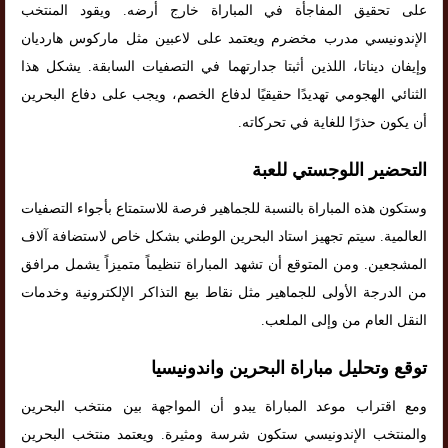
على تحقيق المفاجأة في المباراة خارج أرضه. ويقود المنتخب
الإندونيسي مدرب مخضرم ويعتمد على لاعبين مثل ماركوس هارديان
وإيفان ديناتا، اللذين أثبتا جدارتهما في التصفيات السابقة. يشكل هذا
الثنائي الهجومي تهديدًا حقيقيًا لدفاع الخصم، ويجب على دفاع البحرين
أن يكون حذرًا للغاية في تحركاته.
التحضير اللوجستي للعبة
وستكون هذه المباراة بالنسبة للجماهير فرصة للاستمتاع بأجواء التصفيات
العالمية. سيتم تجهيز استاد البحرين الوطني بشكل خاص لاستضافة آلاف
المشجعين. ومن المتوقع أن تشهد المباراة تنظيماً متميزاً يشمل مرافق
من الدرجة الأولى للجماهير مثل نقاط بيع التذاكر الإلكترونية وخدمات
النقل العام من وإلى الملعب.
توقع وتحليل مباراة البحرين واندونيسيا
ومع اقتراب موعد المباراة يبدو أن المواجهة بين منتخب البحرين
والمنتخب الإندونيسي ستكون شرسة ومثيرة. ويعتمد منتخب البحرين