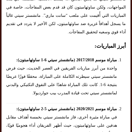
المواجهات، ولكن ساوثهامبتون كان قد قدم بعض المفاجآت، خاصة في
المباريات التي أُقيمت على ملعب “سانت ماري”. مانشستر سيتي غالباً
ما يسجل أهدافاً غزيرة ضد ساوثهامبتون، لكن الأخير لا يتردد في تقديم
أداء قوي وسعيه لتحقيق المفاجآت.
أبرز المباريات:
مباراة موسم 2017/2018 (مانشستر سيتي 6-1 ساوثهامبتون):
واحدة من أبرز مباريات الفريقين في العصر الحديث، حيث فرض
مانشستر سيتي سيطرته الكاملة على المباراة، محققًا فوزًا عريضًا
بنتيجة 6-1. كانت تلك المباراة شاهدًا على التفوق التكتيكي والبدني
لمانشستر سيتي تحت قيادة المدرب بيب جوارديولا.
مباراة موسم 2020/2021 (مانشستر سيتي 5-2 ساوثهامبتون):
في مباراة مثيرة أخرى، فاز مانشستر سيتي بخمسة أهداف مقابل
هدفين على ساوثهامبتون، حيث أظهر الفريقان أداء هجوميًا قويًا،