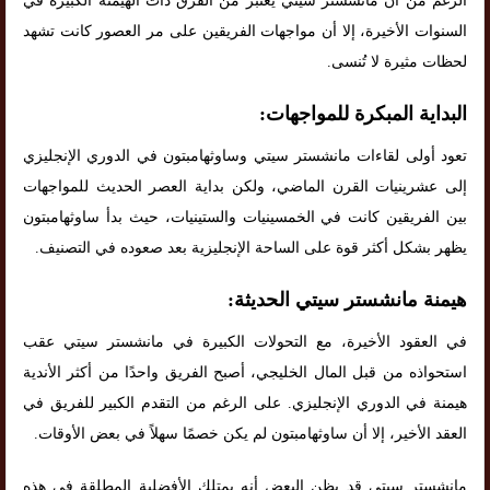
الرغم من أن مانشستر سيتي يعتبر من الفرق ذات الهيمنة الكبيرة في
السنوات الأخيرة، إلا أن مواجهات الفريقين على مر العصور كانت تشهد
لحظات مثيرة لا تُنسى.
البداية المبكرة للمواجهات:
تعود أولى لقاءات مانشستر سيتي وساوثهامبتون في الدوري الإنجليزي
إلى عشرينيات القرن الماضي، ولكن بداية العصر الحديث للمواجهات
بين الفريقين كانت في الخمسينيات والستينيات، حيث بدأ ساوثهامبتون
يظهر بشكل أكثر قوة على الساحة الإنجليزية بعد صعوده في التصنيف.
هيمنة مانشستر سيتي الحديثة:
في العقود الأخيرة، مع التحولات الكبيرة في مانشستر سيتي عقب
استحواذه من قبل المال الخليجي، أصبح الفريق واحدًا من أكثر الأندية
هيمنة في الدوري الإنجليزي. على الرغم من التقدم الكبير للفريق في
العقد الأخير، إلا أن ساوثهامبتون لم يكن خصمًا سهلاً في بعض الأوقات.
مانشستر سيتي قد يظن البعض أنه يمتلك الأفضلية المطلقة في هذه