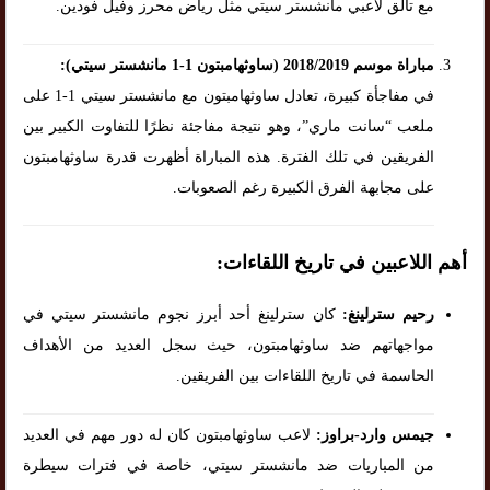
مع تألق لاعبي مانشستر سيتي مثل رياض محرز وفيل فودين.
مباراة موسم 2018/2019 (ساوثهامبتون 1-1 مانشستر سيتي):
في مفاجأة كبيرة، تعادل ساوثهامبتون مع مانشستر سيتي 1-1 على
ملعب “سانت ماري”، وهو نتيجة مفاجئة نظرًا للتفاوت الكبير بين
الفريقين في تلك الفترة. هذه المباراة أظهرت قدرة ساوثهامبتون
على مجابهة الفرق الكبيرة رغم الصعوبات.
أهم اللاعبين في تاريخ اللقاءات:
رحيم سترلينغ:
كان سترلينغ أحد أبرز نجوم مانشستر سيتي في
مواجهاتهم ضد ساوثهامبتون، حيث سجل العديد من الأهداف
الحاسمة في تاريخ اللقاءات بين الفريقين.
جيمس وارد-براوز:
لاعب ساوثهامبتون كان له دور مهم في العديد
من المباريات ضد مانشستر سيتي، خاصة في فترات سيطرة