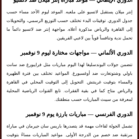
الدوري الإيطالي — موعد مباراة إنتر ميلان ضد لاتسيو
إنتر ميلان يستقبل لاتسيو على ملعبه. الموعد ليوم الأحد مساء حسب
جدول الدوري. توقيتات البدء تختلف حسب التوزيع الرسمي، والتحويلات
إلى القاهرة والرياض مذكورة أعلاه. مواجهة إنتر ضد لاتسيو دائماً ما
تحمل ندية وتنافساً قوياً بين لاعبي الفريقين.
الدوري الألماني — مواجهات مختارة ليوم 9 نوفمبر
تتضمن جولات البوندسليغا لهذا اليوم مباريات مثل فرايبورغ ضد سانت
باولي وشتوتغارت ضد أوغسبورغ. المواعيد تختلف بين فترة الظهيرة
والمساء بتوقيت غرينتش. التحويل إلى التوقيت المحلي في القاهرة
والرياض متاح كما في بقية الفقرات. تابع القنوات الرياضية المحلية
لمعرفة من سيبث المباريات حسب منطقتك.
الدوري الفرنسي — مباريات بارزة يوم 9 نوفمبر
تشمل الجولة لقاءات مهمة قد يتصدرها باريس سان جيرمان في مباراة
مرتقبة ضد خصم من الدرجة الأولى. مواعيد المباريات مساءً بتوقيت