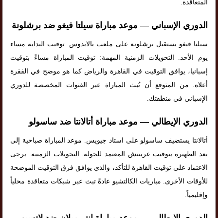
المتعاقدة.
الدوري الإسباني — موعد مباراة سيلتا فيغو ضد برشلونة
سيلتا فيغو يستقبل برشلونة على ملعب بالايدوس. توقيت البداية مساء
يوم الأحد. التحويلات الزمنية المهمة: توقيت المباراة مساءً بتوقيت
إسبانيا، يوافق التوقيت في القاهرة والرياض كما هو موضح في الفقرة
أعلاه. من المتوقع أن تُبث المباراة عبر القنوات المخصصة للدوري
الإسباني في منطقتك.
الدوري الإيطالي — موعد مباراة أتالانتا ضد ساسولو
أتالانتا يستضيف ساسولو على استاد جيويس. موعد المباراة صباحية إلى
بعد الظهيرة بتوقيت غرينتش المعتمد للجولة. التحويلات الزمنية: يرجى
الاعتماد على توقيت القاهرة للتأكد، والذي يوافق فرق التوقيت الموضحة
للأوقات الأخرى. مباريات الكالتشيو عادةً تبث عبر شبكات متعاقدة محلياً
وإقليمياً.