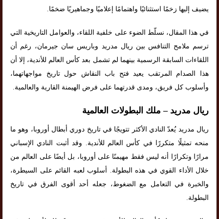
يضيف إليها زخمًا استثنائيًا واهتمامًا إعلاميًا وجماهيريًا ضخمًا.
في هذا المقال، نسلّط الضوء على خلفية اللقاء، والعوامل التاريخية التي
ترسم ملامح التنافس بين ريال مدريد وباريس سان جيرمان، رغم أن
اللقاءات السابقة الرسمية بينهما لم تشمل بعد كأس العالم للأندية، إلا أن
هذا الصدام المرتقب يعيد فتح باب النقاش حول تاريخ مواجهاتهما،
وأسلوب كل فريق، ومدى قدرتهما على فرض الهيمنة القارية والعالمية.
ريال مدريد – ملك البطولات العالمية
ريال مدريد يُعدّ النادي الأكثر تتويجًا في تاريخ دوري أبطال أوروبا، وهو ما
منحه تمثيلًا متكررًا في كأس العالم للأندية. وقد أثبت النادي الإسباني
مرارًا وتكرارًا أنه ليس فقط مهيمنًا على أوروبا، بل أيضًا على العالم من
خلال الأداء القوي في هذه البطولة. أسلوب لعبه القائم على السيطرة،
والخبرة في التعامل مع الضغوط، جعله أحد أقوى الفرق في تاريخ
البطولة.