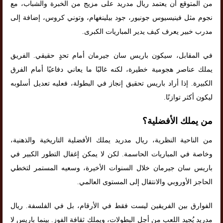
من المتوقع أن يعتمد ريال مدريد على مزيج من الخبرة والشباب، مع
نجوم مثل فينيسيوس جونيور، جود بيلينغهام، وتوني كروس، إضافة إلى
مدرب خبير يعرف كيف يدير المباريات الكبرى.
في المقابل، سيكون باريس سان جيرمان أمام تحدٍ حقيقي. الفريق
يملك عناصر هجومية خطيرة، لكنه غالبًا ما يعاني دفاعيًا أمام الفرق
الكبيرة. إذا أراد باريس تحقيق إنجاز في البطولة، فعليه تعديل أسلوبه
ليكون أكثر توازنًا.
من يملك الأفضلية؟
من الناحية النظرية، ريال مدريد يملك الأفضلية التاريخية والذهنية،
وخاصة في المباريات الحاسمة. لكن لا يمكن إغفال التطور الكبير في
باريس سان جيرمان خلال السنوات الأخيرة، وسعيه المستمر لتخطي
الحاجز الأوروبي والانتقال إلى المستوى العالمي.
الفوارق بين الفريقين ليست فقط في الأرقام، بل في الفلسفة. ريال
مدريد يُجيد اللعب من أجل البطولات، ويملك ثقافة الفوز. بينما باريس لا