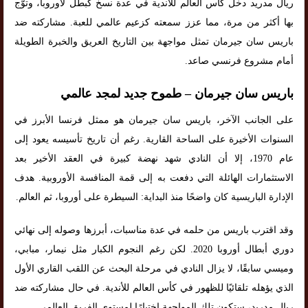
ريال مدريد دخل كأس العالم للأندية في عدة نسخ كبطل لأوروبا، وتوّج
بها أكثر من مرة، مما عزز سمعته كزعيم عالمي للعبة. مشاركته ضد
باريس سان جيرمان تمثل مواجهة بين التاريخ العريق والخبرة الطويلة
أمام مشروع فرنسي صاعد.
باريس سان جيرمان – طموح جديد لمجد عالمي
على الجانب الآخر، باريس سان جيرمان هو ممثل فرنسا الأبرز في
السنوات الأخيرة على الساحة القارية. رغم أن تاريخ تأسيسه يعود إلى
عام 1970، إلا أن النادي شهد نهضة كبيرة في العقد الأخير بعد
الاستثمارات الهائلة التي دفعت به إلى قمة المنافسة الأوروبية. هدف
الإدارة الباريسية كان واضحًا منذ البداية: السيطرة على أوروبا، ثم العالم.
وقد اقترب باريس من حلمه في عدة مناسبات، أبرزها وصوله إلى نهائي
دوري أبطال أوروبا 2020. لكن رغم النجوم الكبار مثل نيمار، مبابي،
وميسي سابقًا، لا يزال النادي في مرحلة البحث عن اللقب القاري الأول
الذي يؤهله تلقائيًا للظهور في كأس العالم للأندية. في حال مشاركته ضد
ريال مدريد، ستكون تلك المواجهة اختبارًا لمستوى الفريق العالمي.