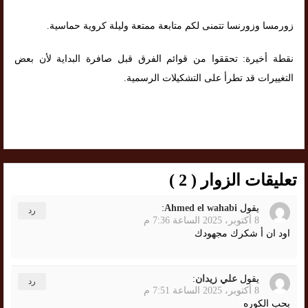
زورمسا وزورنسا تتمنى لكم متابعة ممتعة وليلة كروية حماسية.
نقطة أخيرة: تحققوا من قوائم الفرق قبل صافرة البداية لأن بعض
التغييرات قد تطرأ على التشكيلات الرسمية.
تعليقات الزوار ( 2 )
يقول
Ahmed el wahabi
:
رد
8 أكتوبر، 2025 الساعة 7:36 م
اود ان أ شكرك مجهودك
يقول
علي زيدان
:
رد
8 أكتوبر، 2025 الساعة 7:51 م
بحب الكوره