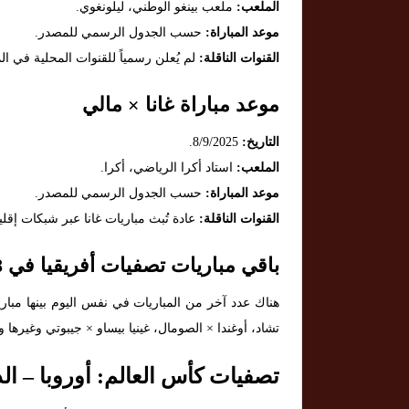
الملعب:
ملعب بينغو الوطني، ليلونغوي.
موعد المباراة:
حسب الجدول الرسمي للمصدر.
القنوات الناقلة:
لم يُعلن رسمياً للقنوات المحلية في ا
موعد مباراة غانا × مالي
التاريخ:
8/9/2025.
الملعب:
استاد أكرا الرياضي، أكرا.
موعد المباراة:
حسب الجدول الرسمي للمصدر.
القنوات الناقلة:
عادة تُبث مباريات غانا عبر شبكات إقلي
باقي مباريات تصفيات أفريقيا في 8 سبتمبر 2025
هناك عدد آخر من المباريات في نفس اليوم بينها مبار
تشاد، أوغندا × الصومال، غينيا بيساو × جيبوتي وغيرها
تصفيات كأس العالم: أوروبا – الدوري – 8 سب