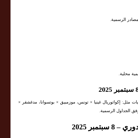
لمصادر الرسمية.
مية محلية.
يات مثل: إكواتوريال غينيا × تونس، موزمبيق × بوتسوانا، مدغشقر ×
 وفق الجداول الرسمية.
تمبر 2025