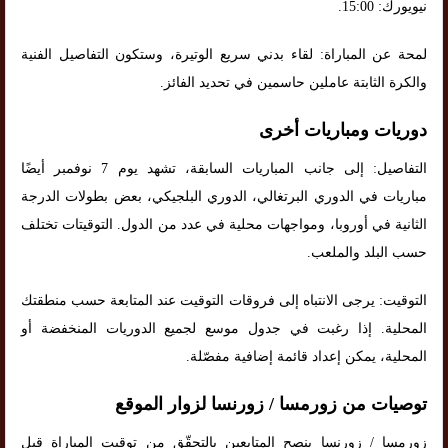
نيويورك: 15:00.
لمحة عن المباراة: لقاء بدني سريع الوتيرة، وستكون التفاصيل الفنية
والكرة الثابتة عاملين حاسمين في تحديد الفائز.
دوريات ومباريات أخرى
التفاصيل: إلى جانب المباريات السابقة، تشهد يوم 7 نوفمبر أيضًا
مباريات في الدوري البرتغالي، الدوري البلجيكي، بعض بطولات الدرجة
الثانية في أوروبا، ومواجهات محلية في عدد من الدول. التوقيتات تختلف
حسب البلد والملعب.
التوقيت: يرجى الانتباه إلى فروقات التوقيت عند المتابعة حسب منطقتك
المحلية. إذا رغبت في جدول موسع لجميع الدوريات المنخفضة أو
المحلية، يمكن إعداد قائمة إضافية مفصّلة.
توصيات من زورمسا / زورنسا لزوار الموقع
زورمسا / زورنسا ينصح المتابعين بالتحقّق من توقيت المباراة قبل