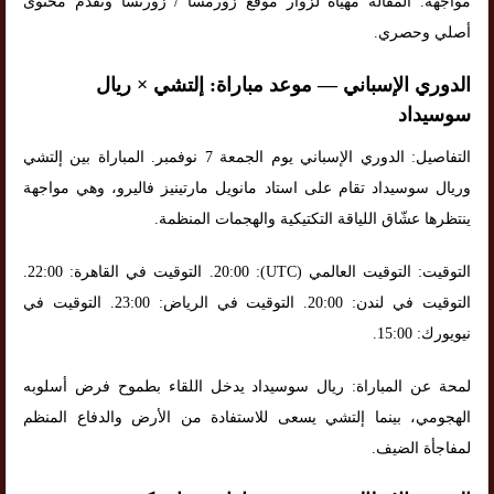
مواجهة. المقالة مهيأة لزوار موقع زورمسا / زورنسا وتقدّم محتوى
أصلي وحصري.
الدوري الإسباني — موعد مباراة: إلتشي × ريال
سوسيداد
التفاصيل: الدوري الإسباني يوم الجمعة 7 نوفمبر. المباراة بين إلتشي
وريال سوسيداد تقام على استاد مانويل مارتينيز فاليرو، وهي مواجهة
ينتظرها عشّاق اللياقة التكتيكية والهجمات المنظمة.
التوقيت: التوقيت العالمي (UTC): 20:00. التوقيت في القاهرة: 22:00.
التوقيت في لندن: 20:00. التوقيت في الرياض: 23:00. التوقيت في
نيويورك: 15:00.
لمحة عن المباراة: ريال سوسيداد يدخل اللقاء بطموح فرض أسلوبه
الهجومي، بينما إلتشي يسعى للاستفادة من الأرض والدفاع المنظم
لمفاجأة الضيف.