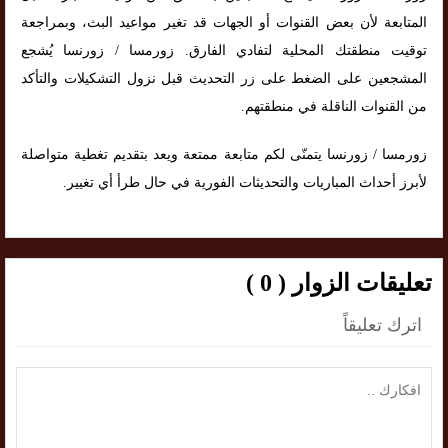
المتابعة لأن بعض القنوات أو الجهات قد تغير مواعيد البث، وبمراجعة
توقيت منطقتك المحلية لتفادي الفارق. زورمسا / زورنسا يُشجع
المشجعين على الضغط على زر التحديث قبل نزول التشكيلات والتأكد
من القنوات الناقلة في منطقتهم.
زورمسا / زورنسا يتمنّى لكم متابعة ممتعة ويعد بتقديم تغطية متواصلة
لأبرز أحداث المباريات والتحديثات الفورية في حال طرأ أي تغيير.
تعليقات الزوار ( 0 )
اترك تعليقاً