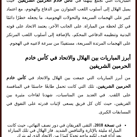
المباريات التي تجمع بينهما في
كأس خادم الحرمين الشريفين
. حيث
يميل الهلال إلى أسلوب اللعب المتوازن بين الدفاع والهجوم، مع اعتماد
كبير على الهجمات السريعة والتحولات الهجومية، ما يجعله خطرًا دائمًا
في كل لحظة من المباراة. على الجانب الآخر، يعتمد الاتحاد على قوته
البدنية وتنظيمه الدفاعي المحكم، بالإضافة إلى أسلوب اللعب المرتكز
على الهجمات المرتدة السريعة، مستفيدًا من سرعة لاعبيه في الهجوم.
أبرز المباريات بين الهلال والاتحاد في كأس خادم
الحرمين الشريفين
من أبرز المباريات التي جمعت بين الهلال والاتحاد في
كأس خادم
الحرمين الشريفين
، تلك التي كانت تحمل طابعًا حاسمًا في المنافسة
على اللقب. في العديد من المناسبات، شهدنا لقاءات مثيرة بين
الفريقين، حيث كان كل فريق يسعى لإثبات قدرته على التفوق في
المسابقات الكبرى.
في
نسخة 2018
، التقى الفريقان في دور نصف النهائي، حيث كانت
المباراة مليئة بالإثارة والتنافس الشديد. فاز الهلال في تلك المباراة
بعد أداء قوي، لكنه واجه تحديًا كبيرًا من الاتحاد الذي لم يترك