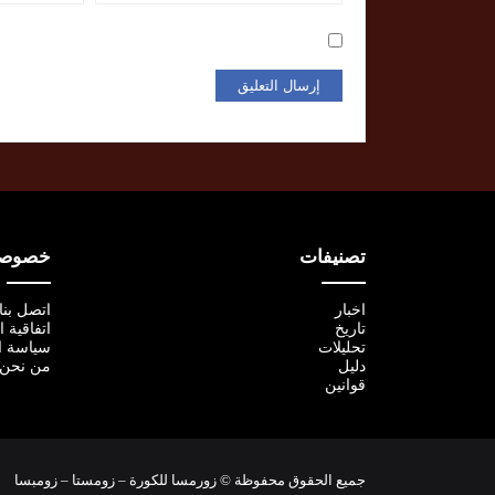
تصنيفات
خصوصية
اخبار
اتصل بنا
تاريخ
اتفاقية 
تحليلات
سياسة ا
دليل
من نحن
قوانين
جميع الحقوق محفوظة © زورمسا للكورة – زومستا – زومبسا