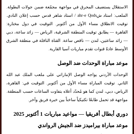
الاستقلال يستضيف المحرق في مواجهة مجمّعة ضمن جولات البطولة.
الملعب: استاد شahr-e Qods / استاد شاهر قدس حسب إعلان النادي.
توقيت الانطلاق مساء الأول من أكتوبر. التوقيت في دول مختارة:
القاهرة — يطابق توقيت المنطقة الشرقية، الرياض — زائد ساعة، دبي
— زائد ساعتين، لندن — ناقص ساعة. القناة الناقلة في منطقة الشرق
الأوسط عادةً قنوات تقدم مباريات آسيا القارية.
موعد مباراة الوحدات ضد الوصل
الوحدات الأردني يواجه الوصل الإماراتي على ملعب الملك عبد الله
الثاني. توقيت المباراة مساء الأول من أكتوبر. التوقيت في: القاهرة،
الرياض، دبي، لندن كما هو مُحدّد أعلاه بتفاوت الساعات حسب المنطقة.
مواجهة قد تحمل طابعًا تكتيكياً ساخناً بين خبرة فريق وآخر.
دوري أبطال أفريقيا — مواعيد مباريات 1 أكتوبر 2025
موعد مباراة بيراميدز ضد الجيش الرواندي