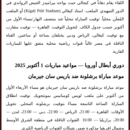
اللقاء يقام ذهاباً في كيجالي حيث يواجه بيراميدز الجيش الرواندي في
الدور التمهيدي. الملعب: استاد كيغالي (Kigali Pelé Stadium) أو الملعب
المُعلَن محلياً. توقيت المباراة محلياً عند منتصف النهار/مساء الأول من
أكتوبر حسب جدول الكاف. لتحويل التوقيت: القاهرة — توقيت متقارب
مع توقيت كيغالي، الرياض ودبي يختلفان بساعة أو ساعتين. القناة
الناقلة في مصر غالباً قنوات رياضية محلية متفق عليها للمباريات
القارية.
دوري أبطال أوروبا — مواعيد مباريات 1 أكتوبر 2025
موعد مباراة برشلونة ضد باريس سان جيرمان
موعد مباراة برشلونة ضد باريس سان جيرمان هو مساء الأربعاء الأول
من أكتوبر على ملعب لويس كومبانيس بمونتجويك. توقيت انطلاق
المباراة: الساعة التاسعة مساءً بتوقيت برشلونة المحلي. تحويل
الأوقات: القاهرة — 21:00، الرياض — 22:00، دبي — 23:00، لندن —
20:00، برازيليا — 16:00. القنوات الناقلة في منطقة الشرق الأوسط
وشمال إفريقيا مذكورة ضمن شبكات القنوات الرياضية الكبرى.