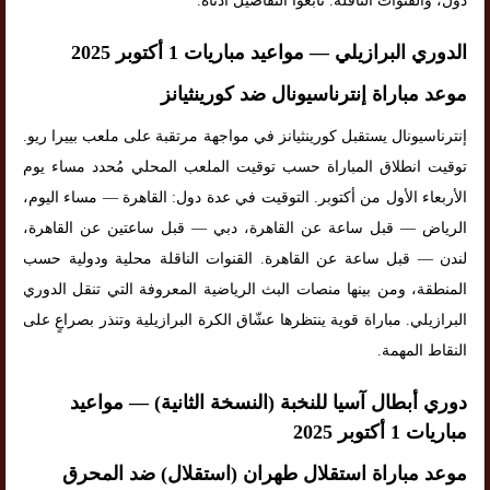
دول، والقنوات الناقلة. تابعوا التفاصيل أدناه.
الدوري البرازيلي — مواعيد مباريات 1 أكتوبر 2025
موعد مباراة إنترناسيونال ضد كورينثيانز
إنترناسيونال يستقبل كورينثيانز في مواجهة مرتقبة على ملعب بييرا ريو.
توقيت انطلاق المباراة حسب توقيت الملعب المحلي مُحدد مساء يوم
الأربعاء الأول من أكتوبر. التوقيت في عدة دول: القاهرة — مساء اليوم،
الرياض — قبل ساعة عن القاهرة، دبي — قبل ساعتين عن القاهرة،
لندن — قبل ساعة عن القاهرة. القنوات الناقلة محلية ودولية حسب
المنطقة، ومن بينها منصات البث الرياضية المعروفة التي تنقل الدوري
البرازيلي. مباراة قوية ينتظرها عشّاق الكرة البرازيلية وتنذر بصراعٍ على
النقاط المهمة.
دوري أبطال آسيا للنخبة (النسخة الثانية) — مواعيد
مباريات 1 أكتوبر 2025
موعد مباراة استقلال طهران (استقلال) ضد المحرق