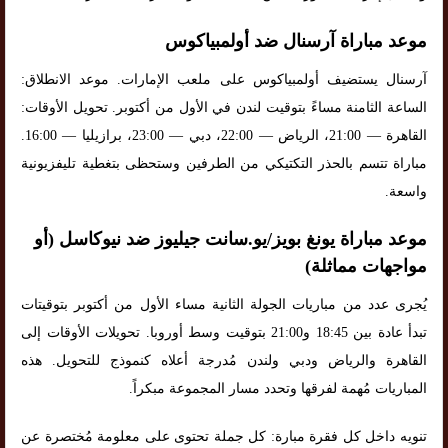
موعد مباراة آرسنال ضد أولمبياكوس
آرسنال يستضيف أولمبياكوس على ملعب الإمارات. موعد الانطلاق:
الساعة الثامنة مساءً بتوقيت لندن في الأول من أكتوبر. تحويل الأوقات:
القاهرة — 21:00، الرياض — 22:00، دبي — 23:00، برازيليا — 16:00.
مباراة تتسم بالحذر التكتيكي من الطرفين وستحظى بتغطية تليفزيونية
واسعة.
موعد مباراة يونغ بويز/يو.سانت جيليوز ضد نيوكاسل (أو
مواجهات مماثلة)
يُجرى عدد من مباريات الجولة الثانية مساء الأول من أكتوبر بتوقيتات
تبدأ عادة بين 18:45 و21:00 بتوقيت وسط أوروبا. تحويلات الأوقات إلى
القاهرة والرياض ودبي ولندن مُدرجة أعلاه كنموذج للتحويل. هذه
المباريات مُهمة لفرقها وتحدد مسار المجموعة مبكراً.
تنويه داخل كل فقرة مبارة: كل جملة تحتوى على معلومة مُختصرة عن