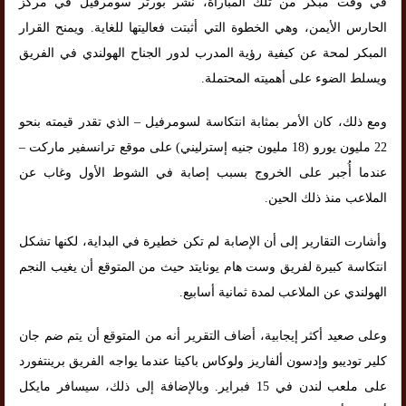
في وقت مبكر من تلك المباراة، نشر بورتر سومرفيل في مركز
الحارس الأيمن، وهي الخطوة التي أثبتت فعاليتها للغاية. ويمنح القرار
المبكر لمحة عن كيفية رؤية المدرب لدور الجناح الهولندي في الفريق
ويسلط الضوء على أهميته المحتملة.
ومع ذلك، كان الأمر بمثابة انتكاسة لسومرفيل – الذي تقدر قيمته بنحو
22 مليون يورو (18 مليون جنيه إسترليني) على موقع ترانسفير ماركت –
عندما أُجبر على الخروج بسبب إصابة في الشوط الأول وغاب عن
الملاعب منذ ذلك الحين.
وأشارت التقارير إلى أن الإصابة لم تكن خطيرة في البداية، لكنها تشكل
انتكاسة كبيرة لفريق وست هام يونايتد حيث من المتوقع أن يغيب النجم
الهولندي عن الملاعب لمدة ثمانية أسابيع.
وعلى صعيد أكثر إيجابية، أضاف التقرير أنه من المتوقع أن يتم ضم جان
كلير توديبو وإدسون ألفاريز ولوكاس باكيتا عندما يواجه الفريق برينتفورد
على ملعب لندن في 15 فبراير. وبالإضافة إلى ذلك، سيسافر مايكل