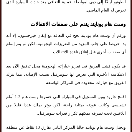
أنطونيو أيضًا إلى دبي لمواصلة عملية التعافي بعد حادث السيارة الذي
تعرض له العام الماضي.
وست هام يونايتد يندم على صفقات الانتقالات
ورغم أن وست هام يونايتد نجح في التعاقد مع إيفان فيرجسون، إلا أنه
بدا حريصا على جلب المزيد من التعزيزات الهجومية، لكن لم يتم إتمام
أي صفقات أخرى قبل إغلاق نافذة الانتقالات.
قد يكون فشل الفريق في تعزيز خياراته الهجومية محل تدقيق الآن بعد
الانتكاسة الأخيرة التي تعرض لها سومرفيل بسبب الإصابة، مما يترك
الفريق مع خيارات محدودة في المراكز الواسعة.
افتتح جارود بوين التسجيل في المباراة التي خسرها وست هام 2-1 أمام
تشيلسي وكانت عودته بمثابة راحة، لكن بوتر يملك عددا قليلا من
اللاعبين تحت تصرفه يمكنهم تكرار قدرات سومرفيل.
ويحتل وست هام يونايتد حاليا المركز الثاني بفارق 10 نقاط عن منطقة