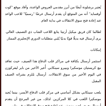
يُعتبر برشلونة أيضًا من أبرز مقدمي العروض الواعدة، وأفاد موقع “كوت
أوفسايد” أنه من المتوقع أن يقدم أرسنال عرضًا “رسميًا” للاعب الواعد
عند إعادة فتح سوق الانتقالات في بداية العام.
لطالما كان فريق ميكيل أرتيتا يتابع اللاعب الشاب ذي التصنيف العالي.
يرى أرسنال فيه بديلًا قويًا بدنيًا يُلبي متطلبات الدوري الإنجليزي الممتاز.
إمكانات
استثمر أرسنال بكثافة في مراكز قلب الدفاع هذا الصيف، حيث تعاقد
مع كريستيان موسكيرا وبييرو سينكابي. أُعير الأخير من باير ليفركوزن
في اليوم الأخير من سوق الانتقالات. أرسنال مُلزم بشرائه الصيف
المقبل.
يلعب سينكابي بشكل أساسي في مركز قلب الدفاع الأيسر، بينما يُجيد
موسكيرا اللعب في كلا المركزين. لذلك، من غير المرجح أن يتقدم
أرسنال بعرض لضم بينيديتي عند إعادة فتح سوق الانتقالات في يناير.