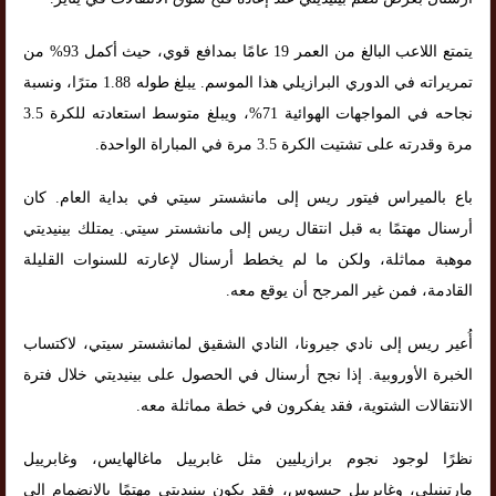
يتمتع اللاعب البالغ من العمر 19 عامًا بمدافع قوي، حيث أكمل 93% من
تمريراته في الدوري البرازيلي هذا الموسم. يبلغ طوله 1.88 مترًا، ونسبة
نجاحه في المواجهات الهوائية 71%، ويبلغ متوسط ​​​​استعادته للكرة 3.5
مرة وقدرته على تشتيت الكرة 3.5 مرة في المباراة الواحدة.
باع بالميراس فيتور ريس إلى مانشستر سيتي في بداية العام. كان
أرسنال مهتمًا به قبل انتقال ريس إلى مانشستر سيتي. يمتلك بينيديتي
موهبة مماثلة، ولكن ما لم يخطط أرسنال لإعارته للسنوات القليلة
القادمة، فمن غير المرجح أن يوقع معه.
أُعير ريس إلى نادي جيرونا، النادي الشقيق لمانشستر سيتي، لاكتساب
الخبرة الأوروبية. إذا نجح أرسنال في الحصول على بينيديتي خلال فترة
الانتقالات الشتوية، فقد يفكرون في خطة مماثلة معه.
نظرًا لوجود نجوم برازيليين مثل غابرييل ماغالهايس، وغابرييل
مارتينيلي، وغابرييل جيسوس، فقد يكون بينيديتي مهتمًا بالانضمام إلى