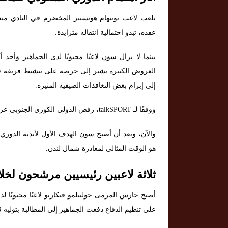
عقده، تبدو احتمالية انتقاله متزايدة.
بينما لا يزال سون لاعبًا محبوبًا لدى الجماهير وأحد
العروض الكبيرة يشير إلى حرصه على تنشيط فريقه قبل
إلى إبرام بعض التعاقدات الصيفية المثيرة.
ووفقًا لـ talkSPORT، رفض الدولي الكوري الجنوبي عرضًا بقيمة 51 مليون جنيه إسترليني من نادي الاتحاد الصيف الماضي.
والآن، وبعد أن أصبح سون الهدف الأول لأندية الدوري
هو الوقت المثالي لمغادرة شمال لندن.
ثلاثة لاعبين رئيسيين مرشحون لخلا
أصبح حارس المرمى جولييلمو فيكاريو لاعبًا محبوبًا 
على تنظيم الدفاع دفعت الجماهير إلى المطالبة بتوليه ق