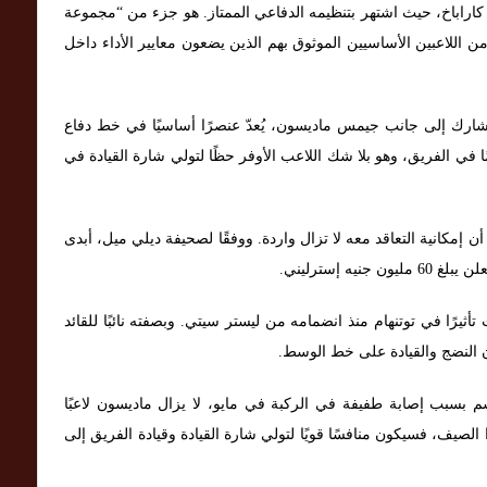
 كاراباخ، حيث اشتهر بتنظيمه الدفاعي الممتاز. هو جزء من “مجموعة
ن اللاعبين الأساسيين الموثوق بهم الذين يضعون معايير الأداء داخل
شارك إلى جانب جيمس ماديسون، يُعدّ عنصرًا أساسيًا في خط دفاع
البالغ من العمر 27 عامًا لاعبًا مهمًا في الفريق، وهو بلا شك اللاعب الأوفر حظًا لتولي شارة القيادة في
ن إمكانية التعاقد معه لا تزال واردة. ووفقًا لصحيفة ديلي ميل، أبدى
ه إسترليني.
رًا في توتنهام منذ انضمامه من ليستر سيتي. وبصفته نائبًا للقائد
 النضج والقيادة على خط الوسط.
 بسبب إصابة طفيفة في الركبة في مايو، لا يزال ماديسون لاعبًا
 الصيف، فسيكون منافسًا قويًا لتولي شارة القيادة وقيادة الفريق إلى