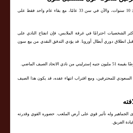
يلعب لاعب توتنهام هوتسبير المخضرم في النادي منذ 10 سنوات، والآن في سن 33 عامًا، مع بقاء عام واحد فقط على
 أكثر الشخصيات احترامًا في غرفة الملابس، فإن انفتاح النادي على
 انطلاق دوري أبطال أوروبا. قد يؤدي التدفق النقدي من بيع سون
 السعودي للمحترفين، ومع اقتراب انتهاء عقده، قد يكون هذا الصيف
فته
لدى الجماهير وله تأثير قوي على أرض الملعب. حضوره القوي وقدرته
يادة الفريق.