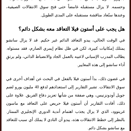
وحسمه. لا يزال مستقبله غامضاً حتى فتح سوق الانتقالات الصيفية،
وعندها ستُعاد مناقشة مستقبله على المدى الطويل.
هل يجب على أستون فيلا التعاقد معه بشكل دائم؟
في الوقت الحالي، يبدو التعاقد الدائم غير حكيم. قد لا يزال سانشو
يمتلك إمكانيات كبيرة، لكن في ظل نظام إيمري الصارم، فقد مستواه.
يطالب المدرب الإسباني لاعبيه بالعمل الجاد والانضباط الذاتي، ولم يرتقِ
أداء سانشو إلى هذه المعايير.
في غضون ذلك، بدأ أستون فيلا بالفعل في البحث عن أهداف أخرى في
سوق الانتقالات. تشير التقارير إلى استعدادهم لدفع 40 مليون يورو لضم
جويل أودونزنيس، وهي صفقة من شأنها تعزيز دفاع الفريق. علاوة على
ذلك، أفادت التقارير أن أستون فيلا حريص على التعاقد مع ماسون
غرينوود، الذي لا يزال يجذب اهتمام أندية الدوري الإنجليزي الممتاز.
بالنظر إلى خطط الانتقالات هذه، يبدو أن النادي لا يملك أي سبب للتعاقد
مع سانشو بشكل دائم.