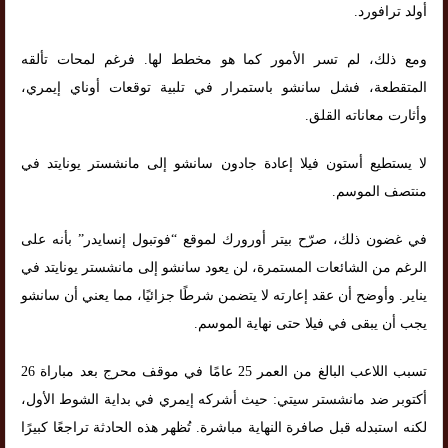
أولد ترافورد.
ومع ذلك، لم تسر الأمور كما هو مخطط لها. فرغم لمحات تألقه
المتقطعة، فشل سانشو باستمرار في تلبية توقعات أوناي إيمري،
وأثارت معاناته القلق.
لا يستطيع أستون فيلا إعادة جادون سانشو إلى مانشستر يونايتد في
منتصف الموسم.
في غضون ذلك، صرّح بيتر أورورك لموقع “فوتبول إنسايدر” بأنه على
الرغم من الشائعات المستمرة، لن يعود سانشو إلى مانشستر يونايتد في
يناير. وأوضح أن عقد إعارته لا يتضمن شرطًا جزائيًا، مما يعني أن سانشو
يجب أن يبقى في فيلا حتى نهاية الموسم.
تسبب اللاعب البالغ من العمر 25 عامًا في موقف محرج بعد مباراة 26
أكتوبر ضد مانشستر سيتي: حيث أشركه إيمري في بداية الشوط الأول،
لكنه استبدله قبل صافرة النهاية مباشرة. تُظهر هذه الحادثة تراجعًا كبيرًا