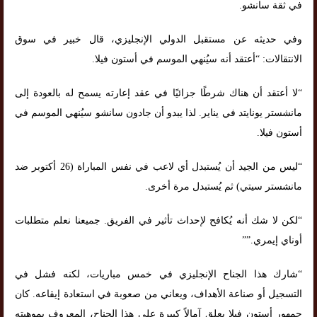
في ثقة سانشو.
وفي حديثه عن مستقبل الدولي الإنجليزي، قال خبير في سوق
الانتقالات: “أعتقد أنه سيُنهي الموسم في أستون فيلا.
“لا أعتقد أن هناك شرطًا جزائيًا في عقد إعارته يسمح له بالعودة إلى
مانشستر يونايتد في يناير. لذا يبدو أن جادون سانشو سيُنهي الموسم في
أستون فيلا.
“ليس من الجيد أن يُستبدل أي لاعب في نفس المباراة (26 أكتوبر ضد
مانشستر سيتي) ثم يُستبدل مرة أخرى.
“لكن لا شك أنه يُكافح لإحداث تأثير في الفريق. جميعنا نعلم متطلبات
أوناي إيمري.””
“شارك هذا الجناح الإنجليزي في خمس مباريات، لكنه فشل في
التسجيل أو صناعة الأهداف، ويعاني من صعوبة في استعادة إيقاعه. كان
جمهور أستون فيلا يعلق آمالاً كبيرة على هذا الجناح، المعروف بموهبته