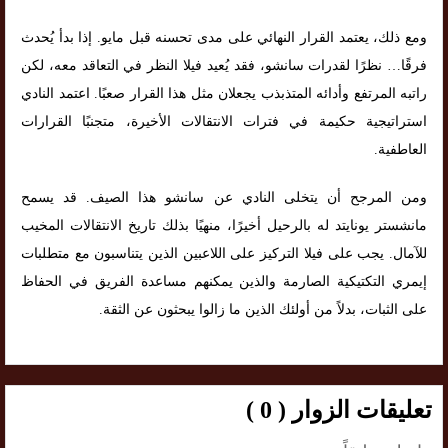
ومع ذلك، يعتمد القرار النهائي على مدى تحسنه قبل مايو. إذا بدأ يُحدث
فرقًا… نظرًا لقدرات سانشو، فقد يُعيد فيلا النظر في التعاقد معه، لكن
راتبه المرتفع وأدائه المتذبذب يجعلان مثل هذا القرار صعبًا. اعتمد النادي
استراتيجية حكيمة في فترات الانتقالات الأخيرة، متجنبًا القرارات
العاطفية.
ومن المرجح أن يتخلى النادي عن سانشو هذا الصيف. قد يسمح
مانشستر يونايتد له بالرحيل أخيرًا، منهيًا بذلك تاريخ الانتقالات المخيب
للآمال. يجب على فيلا التركيز على اللاعبين الذين يتناسبون مع متطلبات
إيمري التكتيكية الصارمة والذين يمكنهم مساعدة الفريق في الحفاظ
على الثبات، بدلاً من أولئك الذين ما زالوا يبحثون عن الثقة.
تعليقات الزوار ( 0 )