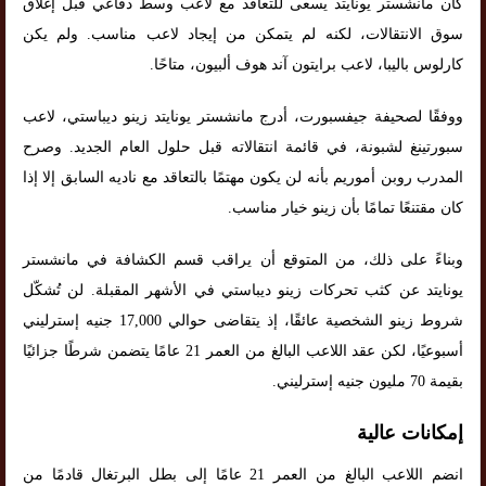
كان مانشستر يونايتد يسعى للتعاقد مع لاعب وسط دفاعي قبل إغلاق
سوق الانتقالات، لكنه لم يتمكن من إيجاد لاعب مناسب. ولم يكن
كارلوس باليبا، لاعب برايتون آند هوف ألبيون، متاحًا.
ووفقًا لصحيفة جيفسبورت، أدرج مانشستر يونايتد زينو ديباستي، لاعب
سبورتينغ لشبونة، في قائمة انتقالاته قبل حلول العام الجديد. وصرح
المدرب روبن أموريم بأنه لن يكون مهتمًا بالتعاقد مع ناديه السابق إلا إذا
كان مقتنعًا تمامًا بأن زينو خيار مناسب.
وبناءً على ذلك، من المتوقع أن يراقب قسم الكشافة في مانشستر
يونايتد عن كثب تحركات زينو ديباستي في الأشهر المقبلة. لن تُشكّل
شروط زينو الشخصية عائقًا، إذ يتقاضى حوالي 17,000 جنيه إسترليني
أسبوعيًا، لكن عقد اللاعب البالغ من العمر 21 عامًا يتضمن شرطًا جزائيًا
بقيمة 70 مليون جنيه إسترليني.
إمكانات عالية
انضم اللاعب البالغ من العمر 21 عامًا إلى بطل البرتغال قادمًا من