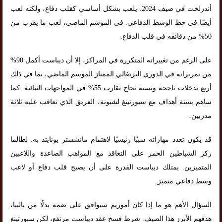
أندرلخت في صيف 2024. يلعب بشكل أساسي كقلب دفاع، ولكنه لعب
أيضًا في خط الوسط الدفاعي. في الموسم الماضي، لعب ما يقرب من
50% من دقائقه في قلب الدفاع.
على الرغم من تغييراته المتكررة في المراكز، إلا أن ديباست أكمل 90%
من تمريراته في الدوري البرتغالي الممتاز الموسم الماضي، بما في ذلك
أربع تدخلات ناجحة ونسبة نجاح تقارب 55% في المواجهات الثنائية. كما
ساهم بستة أهداف مع سبورتينغ لشبونة، الفريق الذي تعاقب عليه ثلاثة
مدربين.
قد يكون تعدد مهاراته سببًا رئيسيًا لاهتمام مانشستر يونايتد به. لطالما
ركز الشياطين الحمر على التعاقد مع المواهب الصاعدة واللاعبين
المتميزين. يمتلك ديباست القدرة على أن يصبح قلب دفاع أو لاعب
وسط دفاعي متميز.
السؤال الأهم هو ما إذا كان أموريم سيوافق على ضمه بدلًا من باليبا،
هدفهم الأبرز هذا الصيف. شرط فسخ عقد ديباست مرتفع، لكن سبورتينغ