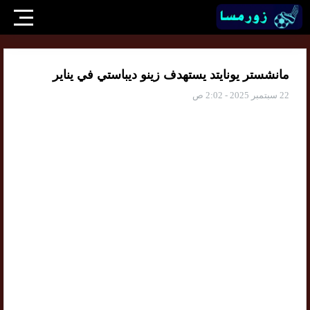
مانشستر يونايتد يستهدف زينو ديباستي في يناير
22 سبتمبر 2025 - 2:02 ص