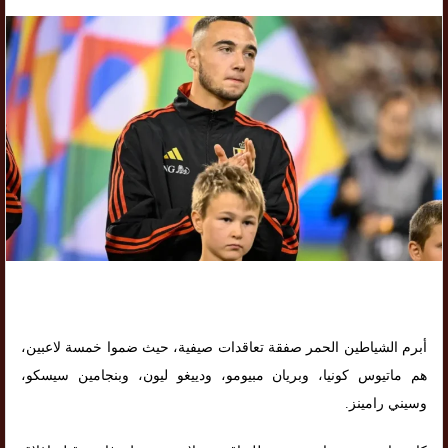
أبرم الشياطين الحمر صفقة تعاقدات صيفية، حيث ضموا خمسة لاعبين،
هم ماتيوس كونيا، وبريان مبيومو، ودييغو ليون، وبنجامين سيسكو،
وسيني رامينز.