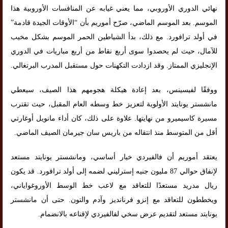
نهائي الدوري الأوروبي، مما يعني غيابه عن المنافسات الأوروبية هذا
الموسم. بعد الموسم الماضي، صرّح أموريم بأن “الأوقات الجيدة قادمة”
في أولد ترافورد. مع ذلك، بدأ الشياطين الحمر الموسم بشكل مخيب
للآمال، حيث لم يحصدوا سوى أربع نقاط من أربع مباريات في الدوري
الإنجليزي الممتاز. وقد ازدادت التكهنات حول مستقبل المدرب البرتغالي.
ووفقًا لفيسينس، بعد إعادة هيكلة هجومهم هذا الصيف، سيعطي
مانشستر يونايتد الأولوية لتعزيز خط وسطه العام المقبل، حيث تقترب
مسيرة كاسيميرو من نهايتها. علاوة على ذلك، كان أداء مانويل أوغارتي
أقل من المتوسط ​​منذ انتقاله من باريس سان جيرمان الصيف الماضي.
يعتقد أموريم أن فالفيردي خيار أساسي، ومانشستر يونايتد مستعد
لإنفاق حوالي 87 مليون جنيه إسترليني لضمه إلى أولد ترافورد. قد يكون
ريال مدريد مستعدًا للتعاقد مع لاعب خط الوسط الأوروغواياني،
ويخططون للتعاقد مع إنزو فرنانديز وآدم والتون. حتى أن مانشستر
يونايتد مستعد لتقديم عرض سخي لفالفيردي لإقناعه بالانضمام.