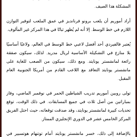
المشكلة هذا الصيف.
أراد أموريم أن يلعب برونو فرنانديز في عمق الملعب لتوفير التوازن
اللازم في خط الوسط. إلا أنه لم يُظهر ثباتًا في هذا المركز غير المألوف.
يُعتبر فالفيردي أحد أفضل لاعبي خط الوسط في العالم، ولاعبًا أساسيًا
بلا منازع في التشكيلة الأساسية لريال مدريد. لذلك، سيكون صفقة
رائعة لمانشستر يونايتد. ومع ذلك، سيكون من الصعب للغاية على
مانشستر يونايتد التعاقد مع اللاعب القادم من أمريكا الجنوبية العام
المقبل.
تولى روبين أموريم تدريب الشياطين الحمر في نوفمبر الماضي، وفاز
بمباراتين من أصل ثلاث في جميع المسابقات. في ذلك الوقت، توقع
تحديات كبيرة لمانشستر يونايتد، وقد صدقت توقعاته، حيث احتل الفريق
المركز الخامس عشر في الدوري الإنجليزي الممتاز.
بالإضافة إلى ذلك، خسر مانشستر يونايتد أمام توتنهام هوتسبير في