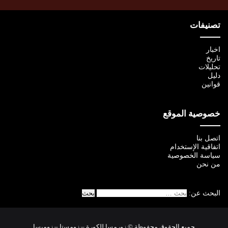
تصنيفات
اخبار
تاريخ
تحليلات
دليل
قوانين
خصوصية الموقع
اتصل بنا
اتفاقية الإستخدام
سياسة الخصوصية
من نحن
البحث عن:
جميع الحقوق محفوظة © زورمسا للكورة – زومستا – زومبسا